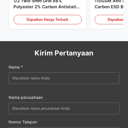
1/2 Twill 5mm Grid 98%
110GSM Anti Sta
Polyester 2% Carbon Antistatic
Carbon ESD Bah
Clothing
Dapatkan Harga Terbaik
Dapatkan H
Kirim Pertanyaan
Nama *
Nama perusahaan
Nomor Telepon