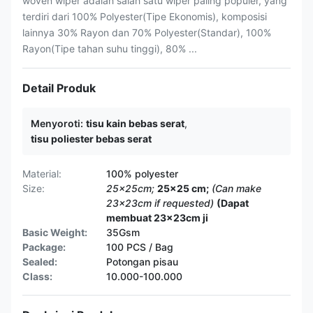
woven wiper adalah salah satu wiper paling populer, yang
terdiri dari 100% Polyester(Tipe Ekonomis), komposisi
lainnya 30% Rayon dan 70% Polyester(Standar), 100%
Rayon(Tipe tahan suhu tinggi), 80% ...
Detail Produk
Menyoroti:
tisu kain bebas serat
,
tisu poliester bebas serat
Material:
100% polyester
Size:
25x25cm;
25x25 cm;
(Can make
23x23cm if requested)
(Dapat
membuat 23x23cm ji
Basic Weight:
35Gsm
Package:
100 PCS / Bag
Sealed:
Potongan pisau
Class:
10.000-100.000