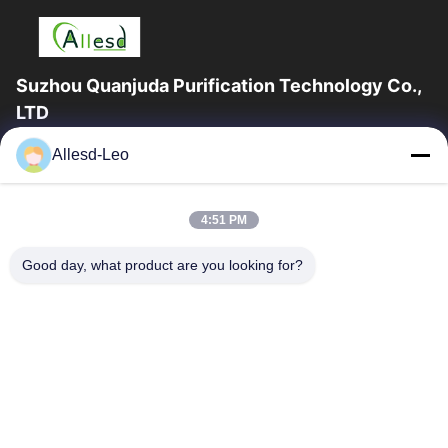
Suzhou Quanjuda Purification Technology Co.,
LTD
Pengalaman 16 tahun, Sebagai produsen dan pengekspor
Allesd-Leo
produk ESD & Cleanroom terkemuka, kami menawarkan
jajaran lengkap peralatan dan perlengkapan...
Tautan Cepat
4:51 PM
Rumah
Produk
Good day, what product are you looking for?
Tentang Kami
Tur Pabrik
Kontrol Kualitas
Hubungi Kami
Permintaan Penawaran
Hubungi Kami
0086-512-65883749
0086-512-66190772