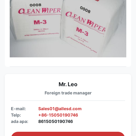
Mr. Leo
Foreign trade manager
E-mail:
Sales01@allesd.com
Telp:
+86-15050190746
ada apa:
8615050190746