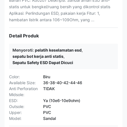
Bahan PVC: AS0207 Deskripsi: Sandal aman ESD anti-
statis untuk bengkel/ruang bersih yang dikontrol statis
Aplikasi: Perlindungan ESD, pakaian kerja Fitur: 1,
hambatan listrik antara 106~109Ohm, yang ...
Detail Produk
Menyoroti:
pelatih keselamatan esd
,
sepatu bot kerja anti statis
,
Sepatu Safety ESD Dapat Dicuci
Color:
Biru
Available Size:
36-38-40-42-44-46
Anti Perforation
TIDAK
Midsole:
ESD:
Ya (10e6-10e9ohm)
Outsole:
PVC
Upper:
PVC
Model:
Sandal