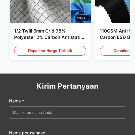
VIDEO
1/2 Twill 5mm Grid 98%
110GSM Anti Sta
Polyester 2% Carbon Antistatic
Carbon ESD Bah
Clothing
Dapatkan Harga Terbaik
Dapatkan H
Kirim Pertanyaan
Nama *
Nama perusahaan