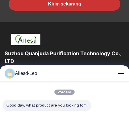
Kirim sekarang
Suzhou Quanjuda Purification Technology Co.,
LTD
Pengalaman 16 tahun, Sebagai produsen dan pengekspor
Allesd-Leo
produk ESD & Cleanroom terkemuka, kami menawarkan jajaran
lengkap peralatan dan perlengkapan...
Tautan Cepat
2:42 PM
Rumah
Produk
Good day, what product are you looking for?
Tentang Kami
Tur Pabrik
Kontrol Kualitas
Hubungi Kami