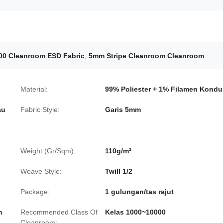
00 Cleanroom ESD Fabric
,
5mm Stripe Cleanroom Cleanroom
Material:
99% Poliester + 1% Filamen Konduk
au
Fabric Style:
Garis 5mm
Weight (Gr/Sqm):
110g/m²
Weave Style:
Twill 1/2
Package:
1 gulungan/tas rajut
n
Recommended Class Of
Kelas 1000~10000
Cleanroom: