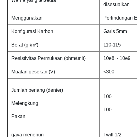
Warna yang tersedia
disesuaikan
Menggunakan
Perlindungan E
Konfigurasi Karbon
Garis 5mm
Berat (gr/m²)
110-115
Resistivitas Permukaan (ohm/unit)
10e8 ~ 10e9
Muatan gesekan (V)
<300
Jumlah benang (denier)
100
Melengkung
100
Pakan
gaya menenun
Twill 1/2