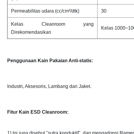
Permeabilitas udara (cc/cm²/dtk)
30
Kelas Cleanroom yang
Kelas 1000~10
Direkomendasikan
Penggunaan Kain Pakaian Anti-statis:
Industri, Aksesoris, Lambang dan Jaket.
Fitur Kain ESD Cleanroom:
1) Ini juga disebut "sutra konduktif", dan mengadopsi filame