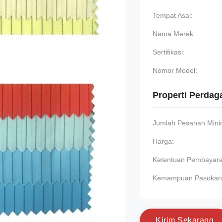
Tempat Asal:
Nama Merek:
Sertifikasi:
Nomor Model:
Properti Perda
Jumlah Pesanan Min
Harga:
Ketentuan Pembayara
Kemampuan Pasokan
K
i
r
i
m
S
e
k
a
r
a
n
g