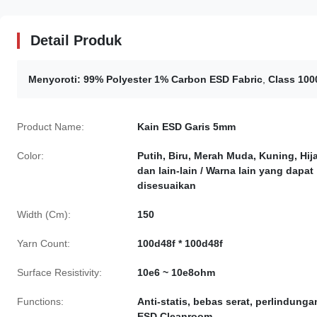
Detail Produk
Menyoroti:
99% Polyester 1% Carbon ESD Fabric
,
Class 100
Product Name:
Kain ESD Garis 5mm
Color:
Putih, Biru, Merah Muda, Kuning, Hij
dan lain-lain / Warna lain yang dapat
disesuaikan
Width (Cm):
150
Yarn Count:
100d48f * 100d48f
Surface Resistivity:
10e6 ~ 10e8ohm
Functions:
Anti-statis, bebas serat, perlindunga
ESD Cleanroom