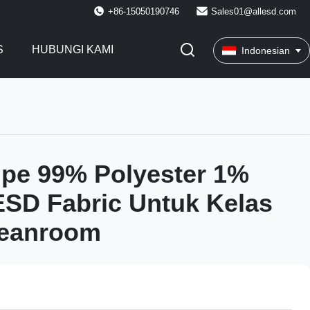
+86-15050190746
Sales01@allesd.com
S
HUBUNGI KAMI
Indonesian
pe 99% Polyester 1%
SD Fabric Untuk Kelas
leanroom