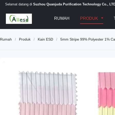
Selamat datang di
Suzhou Quanjuda Purification Technology Co., LT
RUMAH
PRODUK
Rumah
/
Produk
/
Kain ESD
/
5mm Stripe 99% Polyester 1% Ca