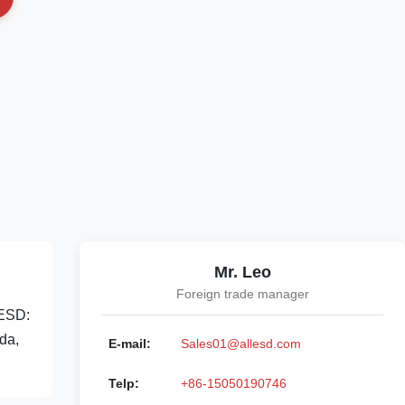
Mr. Leo
Foreign trade manager
 ESD:
da,
E-mail:
Sales01@allesd.com
Telp:
+86-15050190746