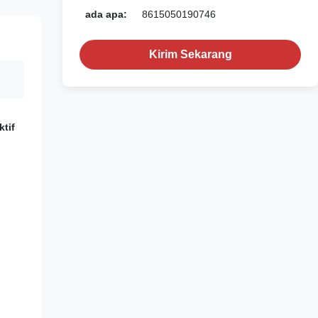
ada apa:
8615050190746
Kirim Sekarang
tif