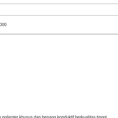
000
n poliester khusus dan benang konduktif berkualitas tinggi