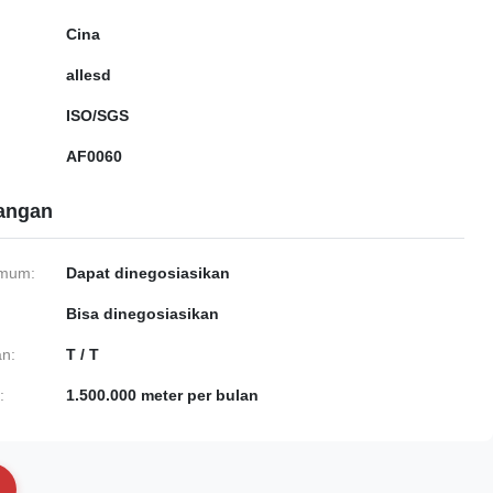
Cina
allesd
ISO/SGS
AF0060
gangan
imum:
Dapat dinegosiasikan
Bisa dinegosiasikan
n:
T / T
:
1.500.000 meter per bulan