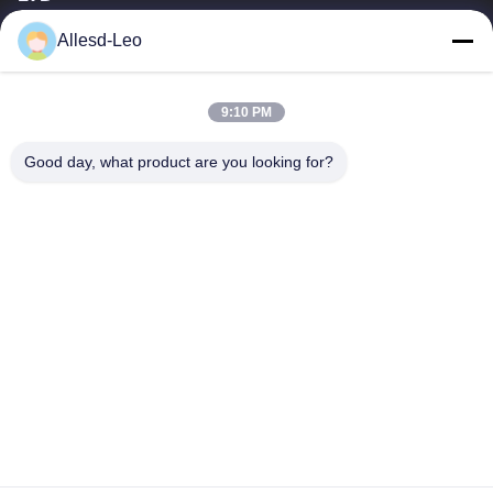
Pengalaman 16 tahun, Sebagai produsen dan pengekspor
Allesd-Leo
produk ESD & Cleanroom terkemuka, kami menawarkan jajaran
lengkap peralatan dan perlengkapan...
Tautan Cepat
9:10 PM
Rumah
Produk
Good day, what product are you looking for?
Tentang Kami
Tur Pabrik
Kontrol Kualitas
Hubungi Kami
Permintaan Penawaran
Hubungi Kami
0086-512-65883749
0086-512-66190772
Sales01@allesd.com
Hak cipta © 2018-2026 Suzhou Quanjuda Purification Technology Co.,