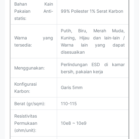
Bahan Kain
Pakaian Anti-
99% Poliester 1% Serat Karbon
statis:
Putih, Biru, Merah Muda,
Warna yang
Kuning, Hijau dan lain-lain /
tersedia:
Warna lain yang dapat
disesuaikan
Perlindungan ESD di kamar
Menggunakan:
bersih, pakaian kerja
Konfigurasi
Garis 5mm
Karbon:
Berat (gr/sqm):
110-115
Resistivitas
Permukaan
10e8 ~ 10e9
(ohm/unit):