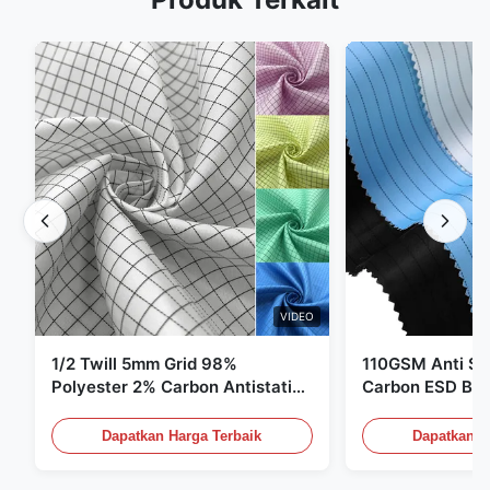
VIDEO
1/2 Twill 5mm Grid 98%
110GSM Anti Sta
Polyester 2% Carbon Antistatic
Carbon ESD Bah
Clothing
Dapatkan Harga Terbaik
Dapatkan H