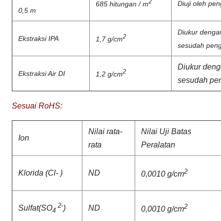
2
Diuji oleh peng
685 hitungan / m
0,5 m
Diukur denga
2
Ekstraksi IPA
1,7 g/cm
sesudah pen
Diukur deng
2
Ekstraksi Air DI
1,2 g/cm
sesudah pe
Sesuai RoHS:
Nilai rata-
Nilai Uji Batas
Ion
rata
Peralatan
2
Klorida (Cl- )
ND
0,0010 g/cm
2-
2
Sulfat(SO
)
ND
0,0010 g/cm
4