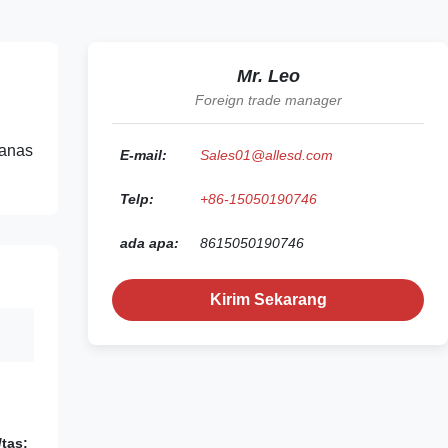
Mr. Leo
Foreign trade manager
panas
E-mail:
Sales01@allesd.com
Telp:
+86-15050190746
ada apa:
8615050190746
Kirim Sekarang
/tas;