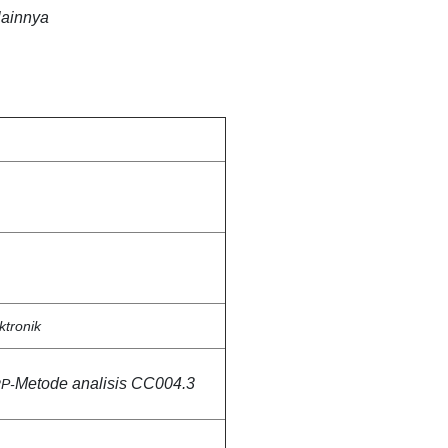
lainnya
ktronik
Metode analisis CC004.3
RP-