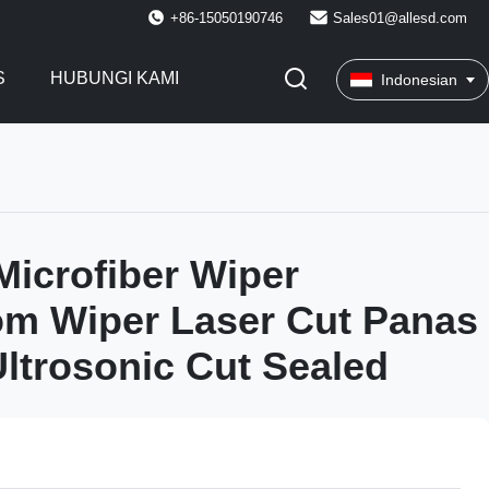
+86-15050190746
Sales01@allesd.com
S
HUBUNGI KAMI
Indonesian
Microfiber Wiper
om Wiper Laser Cut Panas
ltrosonic Cut Sealed