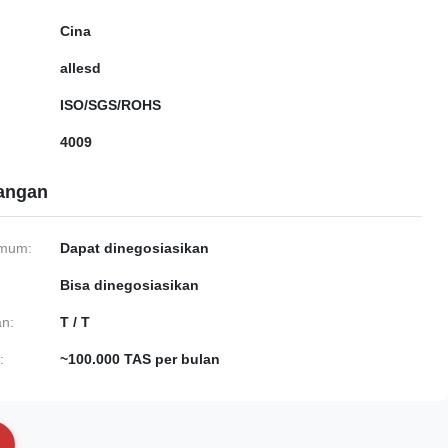
Cina
allesd
ISO/SGS/ROHS
4009
gangan
imum:
Dapat dinegosiasikan
Bisa dinegosiasikan
n:
T / T
:
~100.000 TAS per bulan