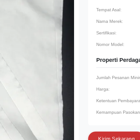
Tempat Asal:
Nama Merek:
Sertifikasi:
Nomor Model:
Properti Perda
Jumlah Pesanan Min
Harga:
Ketentuan Pembayara
Kemampuan Pasokan
K
i
r
i
m
S
e
k
a
r
a
n
g