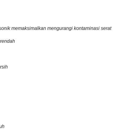
asonik
memaksimalkan mengurangi kontaminasi serat
 rendah
rsih
uh