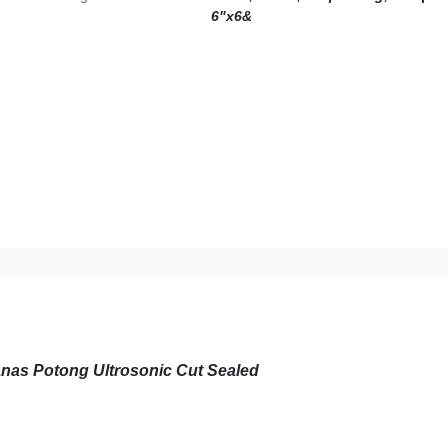
6"x6&
anas Potong Ultrosonic Cut Sealed