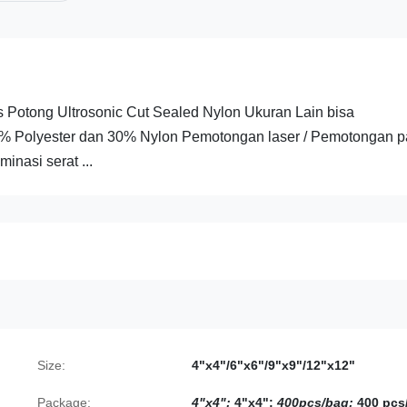
 Potong Ultrosonic Cut Sealed Nylon Ukuran Lain bisa
70% Polyester dan 30% Nylon Pemotongan laser / Pemotongan 
inasi serat ...
Size:
4"x4"/6"x6"/9"x9"/12"x12"
Package:
4"x4";
4"x4";
400pcs/bag;
400 pcs