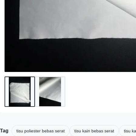
Tag
tisu poliester bebas serat
tisu kain bebas serat
tisu k