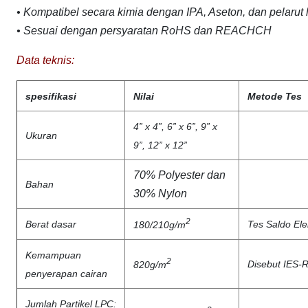
• Kompatibel secara kimia dengan IPA, Aseton, dan pelarut 
• Sesuai dengan persyaratan RoHS dan REACHCH
Data teknis:
spesifikasi
Nilai
Metode Tes
4” x 4”, 6” x 6”, 9” x
Ukuran
9”, 12” x 12”
70% Polyester dan
Bahan
30% Nylon
2
Berat dasar
Tes Saldo Ele
180/210g/m
Kemampuan
2
Disebut IES-
820g/m
penyerapan cairan
Jumlah Partikel LPC: