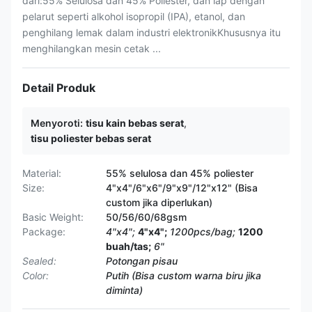
dari:55% Selulosa dan 45% Poliester, dan lap dengan
pelarut seperti alkohol isopropil (IPA), etanol, dan
penghilang lemak dalam industri elektronikKhususnya itu
menghilangkan mesin cetak ...
Detail Produk
Menyoroti:
tisu kain bebas serat
,
tisu poliester bebas serat
Material:
55% selulosa dan 45% poliester
Size:
4"x4"/6"x6"/9"x9"/12"x12" (Bisa
custom jika diperlukan)
Basic Weight:
50/56/60/68gsm
Package:
4"x4";
4"x4";
1200pcs/bag;
1200
buah/tas;
6"
Sealed:
Potongan pisau
Color:
Putih (Bisa custom warna biru jika
diminta)