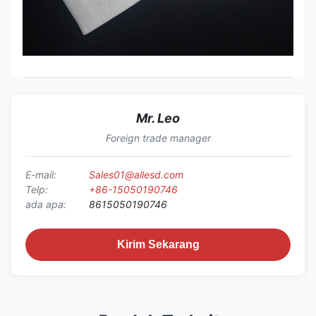
Mr. Leo
Foreign trade manager
E-mail:
Sales01@allesd.com
Telp:
+86-15050190746
ada apa:
8615050190746
Kirim Sekarang