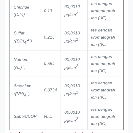
tes dengan
00,0010
Chloride
0.13
kromatografi
2
((Cl-))
μg/cm
ion ((IC)
tes dengan
Sulfat
00,0010
0.215
kromatografi
2-
2
((SO)
)
μg/cm
4
ion ((IC)
tes dengan
Natrium
00,0010
0.554
kromatografi
+
2
(Na)
)
μg/cm
ion ((IC)
tes dengan
Amonium
00,0010
0.0734
kromatografi
+
2
((NH)
)
μg/cm
4
ion ((IC)
tes dengan
00,0010
Silikon/DOP
N.D.
kromatografi
2
μg/cm
ion ((IC)