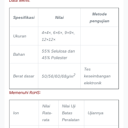
Data teknis:
Metode
Spesifikasi
Nilai
pengujian
4×4×, 6×6×, 9×9×,
Ukuran
12×12×
55% Selulosa dan
Bahan
45% Poliester
Tes
2
50/56/60/68
Berat dasar
keseimbangan
g/m
elektronik
Memenuhi RoHS:
Nilai
Nilai Uji
Ion
Rata-
Batas
Ujiannya
rata
Peralatan