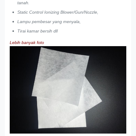
tanah.
Static Control Ionizing Blower/Gun/Nozzle,
Lampu pembesar yang menyala,
Tirai kamar bersih dll
Lebih banyak foto