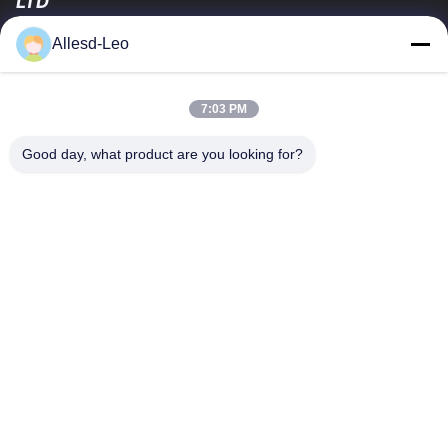
LTD
Pengalaman 16 tahun, Sebagai produsen dan pengekspor
Allesd-Leo
produk ESD & Cleanroom terkemuka, kami menawarkan jajaran
lengkap peralatan dan perlengkapan...
Tautan Cepat
7:03 PM
Rumah
Produk
Good day, what product are you looking for?
Tentang Kami
Tur Pabrik
Kontrol Kualitas
Hubungi Kami
Permintaan Penawaran
Hubungi Kami
0086-512-65883749
0086-512-66190772
Sales01@allesd.com