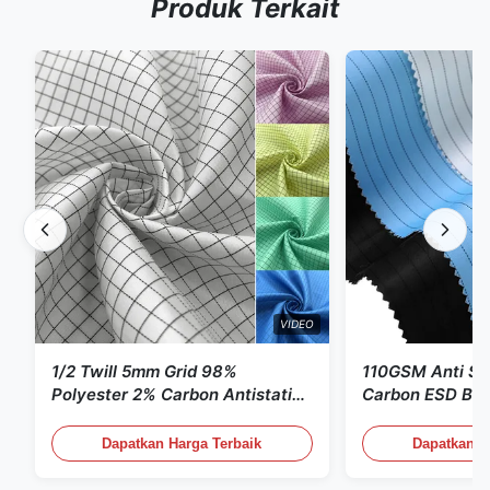
Produk Terkait
VIDEO
1/2 Twill 5mm Grid 98%
110GSM Anti Sta
Polyester 2% Carbon Antistatic
Carbon ESD Bah
Clothing
Dapatkan Harga Terbaik
Dapatkan H