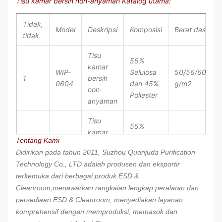
Tisu kamar bersih non-anyaman Katalog utama:
Tidak,
Model
Deskripsi
Komposisi
Berat dasar
tidak.
Tisu
55%
kamar
WIP-
Selulosa
50/56/60/68
1
bersih
0604
dan 45%
g/m2
non-
Poliester
anyaman
Tisu
55%
kamar
WIP-
Selulosa
50/56/60/68
Tentang Kami
2
bersih
0606
dan 45%
g/m2
Didirikan pada tahun 2011, Suzhou Quanjuda Purification
non-
Poliester
Technology Co., LTD adalah produsen dan eksportir
anyaman
terkemuka dari berbagai produk ESD &
Tisu
Cleanroom,menawarkan rangkaian lengkap peralatan dan
55%
kamar
persediaan ESD & Cleanroom, menyediakan layanan
WIP-
Selulosa
50/56/60/68
3
bersih
komprehensif dengan memproduksi, memasok dan
0609
dan 45%
g/m2
non-