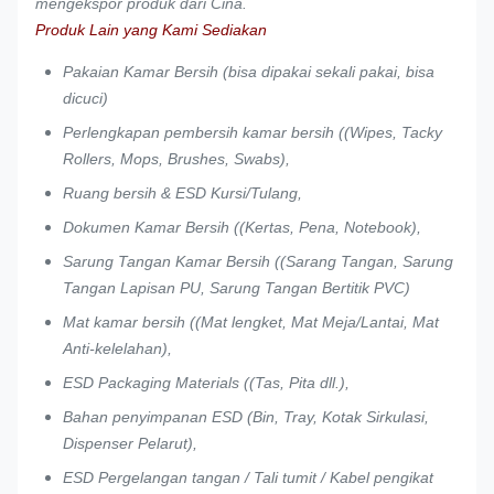
mengekspor produk dari Cina.
Poliester
anyaman
Produk Lain yang Kami Sediakan
Tisu
Pakaian Kamar Bersih (bisa dipakai sekali pakai, bisa
55%
kamar
dicuci)
WIP-
Selulosa
50/56/60/68
4
bersih
0612
dan 45%
g/m2
Perlengkapan pembersih kamar bersih ((Wipes, Tacky
non-
Poliester
Rollers, Mops, Brushes, Swabs),
anyaman
Ruang bersih & ESD Kursi/Tulang,
Dokumen Kamar Bersih ((Kertas, Pena, Notebook),
Sarung Tangan Kamar Bersih ((Sarang Tangan, Sarung
Tangan Lapisan PU, Sarung Tangan Bertitik PVC)
Mat kamar bersih ((Mat lengket, Mat Meja/Lantai, Mat
Anti-kelelahan),
ESD Packaging Materials ((Tas, Pita dll.),
Bahan penyimpanan ESD (Bin, Tray, Kotak Sirkulasi,
Dispenser Pelarut),
ESD Pergelangan tangan / Tali tumit / Kabel pengikat