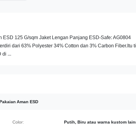
man ESD 125 G/sqm Jaket Lengan Panjang ESD-Safe: AG0804
rdiri dari 63% Polyester 34% Cotton dan 3% Carbon Fiber.Itu t
di ...
Pakaian Aman ESD
Color:
Putih, Biru atau warna kustom lai