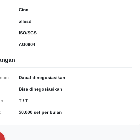
Cina
allesd
ISO/SGS
AG0804
gangan
imum:
Dapat dinegosiasikan
Bisa dinegosiasikan
n:
T / T
:
50.000 set per bulan