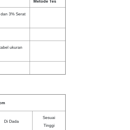
Metode Tes
 dan 3% Serat
tabel ukuran
 cm
Sesuai
Di Dada
Tinggi