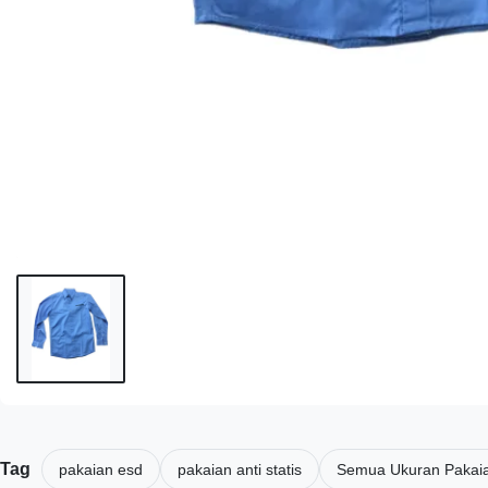
Tag
pakaian esd
pakaian anti statis
Semua Ukuran Pakai