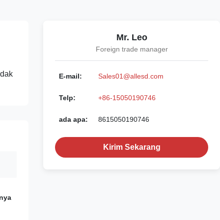
Mr. Leo
Foreign trade manager
idak
E-mail:
Sales01@allesd.com
Telp:
+86-15050190746
ada apa:
8615050190746
Kirim Sekarang
nnya