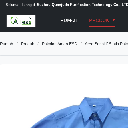
Selamat datang di
Suzhou Quanjuda Purification Technology Co., LT
RUMAH
PRODUK
Rumah
/
Produk
/
Pakaian Aman ESD
/
Area Sensitif Statis P