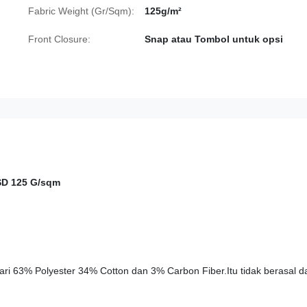
Fabric Weight (Gr/Sqm):
125g/m²
Front Closure:
Snap atau Tombol untuk opsi
ESD 125 G/sqm
ari 63% Polyester 34% Cotton dan 3% Carbon Fiber.Itu tidak berasal da