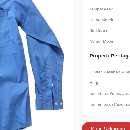
Tempat Asal:
Nama Merek:
Sertifikasi:
Nomor Model:
Properti Perda
Jumlah Pesanan Min
Harga:
Ketentuan Pembayara
Kemampuan Pasokan
K
i
r
i
m
S
e
k
a
r
a
n
g