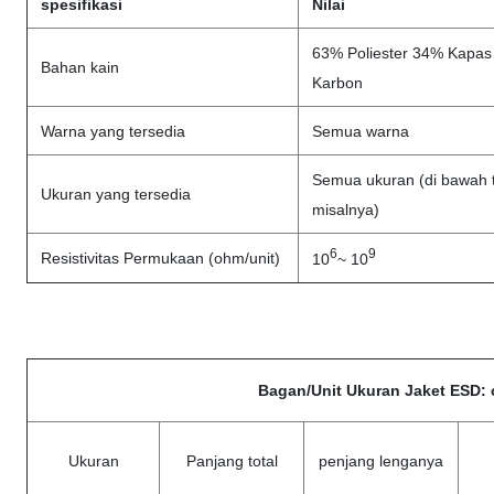
spesifikasi
Nilai
63% Poliester 34% Kapas
Bahan kain
Karbon
Warna yang tersedia
Semua warna
Semua ukuran (di bawah 
Ukuran yang tersedia
misalnya)
6
9
Resistivitas Permukaan (ohm/unit)
10
~ 10
Bagan/Unit Ukuran Jaket ESD:
Ukuran
Panjang total
penjang lenganya