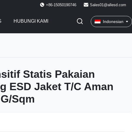
+86-15050190746
Sales01@allesd.com
S
HUBUNGI KAMI
Indonesian
sitif Statis Pakaian
ng ESD Jaket T/C Aman
 G/Sqm