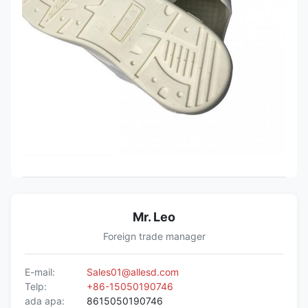
Mr. Leo
Foreign trade manager
E-mail:
Sales01@allesd.com
Telp:
+86-15050190746
ada apa:
8615050190746