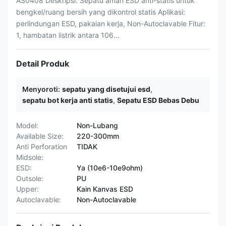
AS0408 Deskripsi: Sepatu aman ESD anti-statis untuk
bengkel/ruang bersih yang dikontrol statis Aplikasi:
perlindungan ESD, pakaian kerja, Non-Autoclavable Fitur:
1, hambatan listrik antara 106...
Detail Produk
Menyoroti:
sepatu yang disetujui esd
,
sepatu bot kerja anti statis
,
Sepatu ESD Bebas Debu
Model:
Non-Lubang
Available Size:
220-300mm
Anti Perforation
TIDAK
Midsole:
ESD:
Ya (10e6-10e9ohm)
Outsole:
PU
Upper:
Kain Kanvas ESD
Autoclavable:
Non-Autoclavable