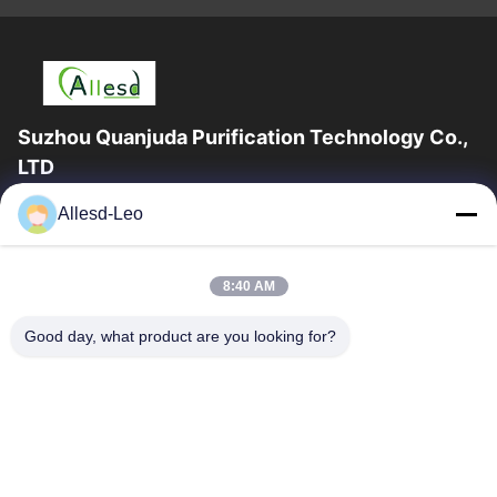
Suzhou Quanjuda Purification Technology Co.,
LTD
Pengalaman 16 tahun, Sebagai produsen dan pengekspor
Allesd-Leo
produk ESD & Cleanroom terkemuka, kami menawarkan jajaran
lengkap peralatan dan perlengkapan...
Tautan Cepat
8:40 AM
Rumah
Produk
Good day, what product are you looking for?
Tentang Kami
Tur Pabrik
Kontrol Kualitas
Hubungi Kami
Permintaan Penawaran
Hubungi Kami