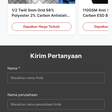
1/2 Twill 5mm Grid 98%
110GSM Anti Sta
Polyester 2% Carbon Antistatic
Carbon ESD Bah
Clothing
Dapatkan Harga Terbaik
Dapatkan H
Kirim Pertanyaan
Nama *
Nama perusahaan