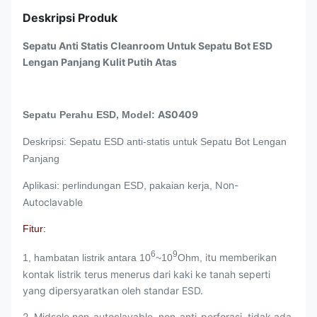
Deskripsi Produk
Sepatu Anti Statis Cleanroom Untuk Sepatu Bot ESD
Lengan Panjang Kulit Putih Atas
AS0409
Sepatu Perahu ESD, Model:
Deskripsi: Sepatu ESD anti-statis untuk Sepatu Bot Lengan
Panjang
Non-
Aplikasi: perlindungan ESD, pakaian kerja,
Autoclavable
Fitur:
6
9
itu memberikan
1, hambatan listrik antara 10
~10
Ohm,
kontak listrik terus menerus dari kaki ke tanah seperti
yang dipersyaratkan oleh standar ESD.
2, Midsole non-autoclavable, non-anti-perforasi, tidak ada