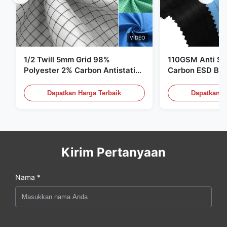
VIDEO
1/2 Twill 5mm Grid 98%
110GSM Anti Sta
Polyester 2% Carbon Antistatic
Carbon ESD Bah
Clothing
Dapatkan Harga Terbaik
Dapatkan H
Kirim Pertanyaan
Nama *