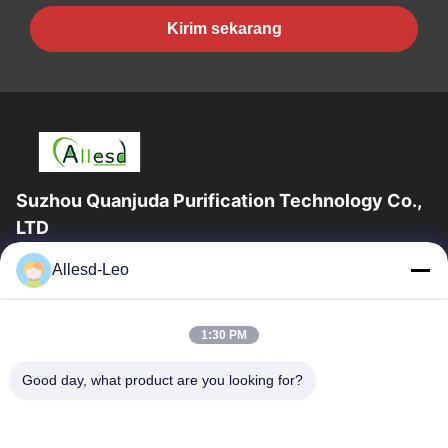
Kirim sekarang
Suzhou Quanjuda Purification Technology Co.,
LTD
Pengalaman 16 tahun, Sebagai produsen dan pengekspor
Allesd-Leo
produk ESD & Cleanroom terkemuka, kami menawarkan jajaran
lengkap peralatan dan perlengkapan...
Tautan Cepat
1:30 PM
Rumah
Produk
Good day, what product are you looking for?
Tentang Kami
Tur Pabrik
Kontrol Kualitas
Hubungi Kami