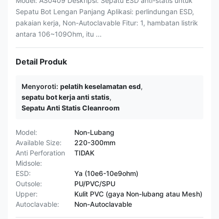
Model: AS0409 Deskripsi: Sepatu ESD anti-statis untuk
Sepatu Bot Lengan Panjang Aplikasi: perlindungan ESD,
pakaian kerja, Non-Autoclavable Fitur: 1, hambatan listrik
antara 106~109Ohm, itu ...
Detail Produk
Menyoroti:
pelatih keselamatan esd
,
sepatu bot kerja anti statis
,
Sepatu Anti Statis Cleanroom
Model:
Non-Lubang
Available Size:
220-300mm
Anti Perforation
TIDAK
Midsole:
ESD:
Ya (10e6-10e9ohm)
Outsole:
PU/PVC/SPU
Upper:
Kulit PVC (gaya Non-lubang atau Mesh)
Autoclavable:
Non-Autoclavable