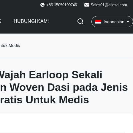
+86-15050190746
Sales01@allesd.com
S
HUBUNGI KAMI
Indonesian
ntuk Medis
ajah Earloop Sekali
n Woven Dasi pada Jenis
ratis Untuk Medis