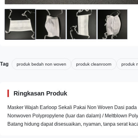
Tag
produk bedah non woven
produk cleanroom
produk n
Ringkasan Produk
Masker Wajah Earloop Sekali Pakai Non Woven Dasi pada Je
Nonwoven Polypropylene (luar dan dalam) / Meltblown Polyp
Batang hidung dapat disesuaikan, nyaman, tanpa serat kaca,