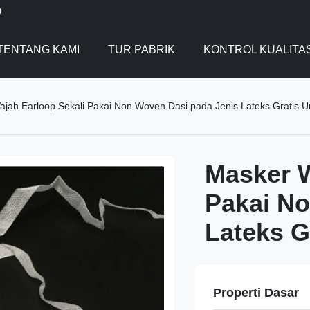
D
TENTANG KAMI
TUR PABRIK
KONTROL KUALITA
jah Earloop Sekali Pakai Non Woven Dasi pada Jenis Lateks Gratis U
Masker W
Pakai No
Lateks G
Properti Dasar