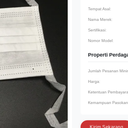
Tempat Asal:
Nama Merek:
Sertifikasi:
Nomor Model:
Properti Perda
Jumlah Pesanan Min
Harga:
Ketentuan Pembayara
Kemampuan Pasokan
K
i
r
i
m
S
e
k
a
r
a
n
g