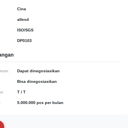
Cina
allesd
ISO/SGS
DP0103
gangan
imum:
Dapat dinegosiasikan
Bisa dinegosiasikan
n:
T / T
:
5.000.000 pcs per bulan