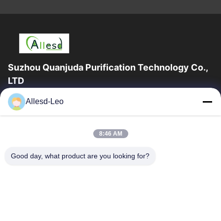
Suzhou Quanjuda Purification Technology Co.,
LTD
Pengalaman 16 tahun, Sebagai produsen dan pengekspor
Allesd-Leo
produk ESD & Cleanroom terkemuka, kami menawarkan jajaran
lengkap peralatan dan perlengkapan...
Tautan Cepat
8:46 AM
Rumah
Produk
Good day, what product are you looking for?
Tentang Kami
Tur Pabrik
Kontrol Kualitas
Hubungi Kami
Permintaan Penawaran
Hubungi Kami