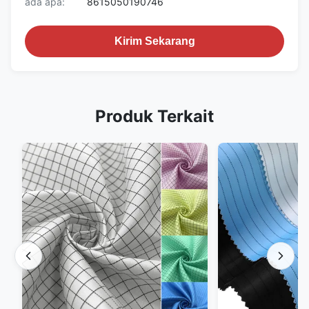
ada apa:
8615050190746
Kirim Sekarang
Produk Terkait