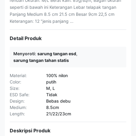
rendah Ukuran: M/L Berat kain: 85g/sqm, Bagan ukuran
seperti di bawah ini Keterangan Lebar telapak tangan
Panjang Medium 8.5 cm 21.5 cm Besar 9cm 22,5 cm
Keterangan: 12 "jenis panjang ...
Detail Produk
Menyoroti:
sarung tangan esd
,
sarung tangan tahan statis
Material:
100% nilon
Color:
putih
Size:
M, L
ESD Safe:
Tidak
Design:
Bebas debu
Medium:
8.5cm
Length:
21/22/23cm
Deskripsi Produk