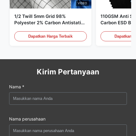
VIDEO
1/2 Twill 5mm Grid 98%
110GSM Anti Sta
Polyester 2% Carbon Antistatic
Carbon ESD Bah
Clothing
Dapatkan Harga Terbaik
Dapatkan H
Kirim Pertanyaan
Nama *
Nama perusahaan