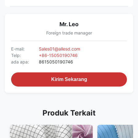
Mr. Leo
Foreign trade manager
E-mail:
Sales01@allesd.com
Telp:
+86-15050190746
ada apa:
8615050190746
Kirim Sekarang
Produk Terkait