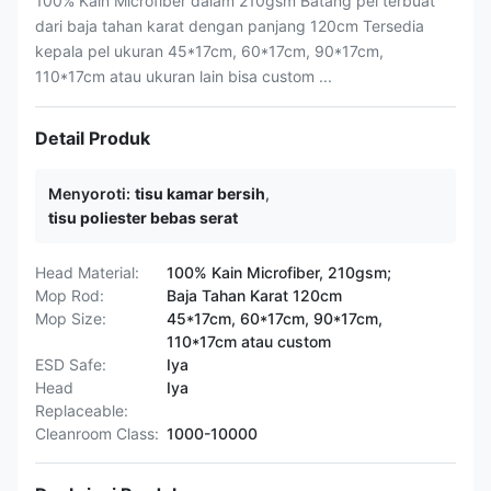
100% Kain Microfiber dalam 210gsm Batang pel terbuat
dari baja tahan karat dengan panjang 120cm Tersedia
kepala pel ukuran 45*17cm, 60*17cm, 90*17cm,
110*17cm atau ukuran lain bisa custom ...
Detail Produk
Menyoroti:
tisu kamar bersih
,
tisu poliester bebas serat
Head Material:
100% Kain Microfiber, 210gsm;
Mop Rod:
Baja Tahan Karat 120cm
Mop Size:
45*17cm, 60*17cm, 90*17cm,
110*17cm atau custom
ESD Safe:
Iya
Head
Iya
Replaceable:
Cleanroom Class:
1000-10000