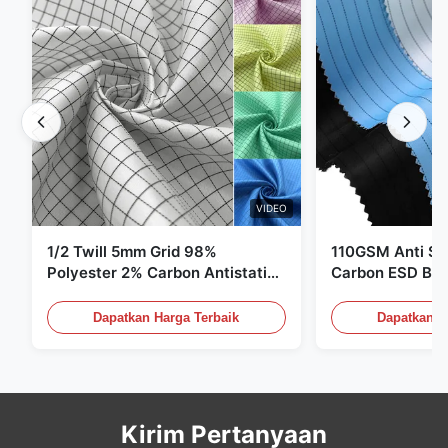
VIDEO
1/2 Twill 5mm Grid 98%
110GSM Anti Sta
Polyester 2% Carbon Antistatic
Carbon ESD Bah
Clothing
Dapatkan Harga Terbaik
Dapatkan H
Kirim Pertanyaan