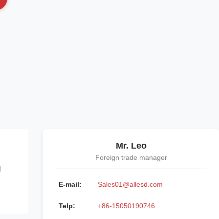
Mr. Leo
Foreign trade manager
l
E-mail:
Sales01@allesd.com
Telp:
+86-15050190746