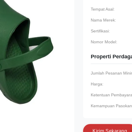
Tempat Asal:
Nama Merek:
Sertifikasi:
Nomor Model:
Properti Perda
Jumlah Pesanan Min
Harga:
Ketentuan Pembayara
Kemampuan Pasokan
K
i
r
i
m
S
e
k
a
r
a
n
g