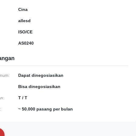
Cina
allesd
ISO/CE
AS0240
gangan
imum:
Dapat dinegosiasikan
Bisa dinegosiasikan
n:
T / T
:
~ 50.000 pasang per bulan