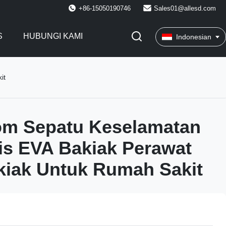
+86-15050190746
Sales01@allesd.com
S
HUBUNGI KAMI
Indonesian
it
om Sepatu Keselamatan
tis EVA Bakiak Perawat
kiak Untuk Rumah Sakit