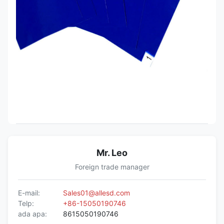
Mr. Leo
Foreign trade manager
E-mail:
Sales01@allesd.com
Telp:
+86-15050190746
ada apa:
8615050190746