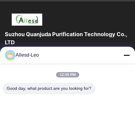
Suzhou Quanjuda Purification Technology Co.,
LTD
Pengalaman 16 tahun, Sebagai produsen dan pengekspor
Allesd-Leo
produk ESD & Cleanroom terkemuka, kami menawarkan jajaran
lengkap peralatan dan perlengkapan...
Tautan Cepat
12:55 PM
Rumah
Produk
Good day, what product are you looking for?
Tentang Kami
Tur Pabrik
Kontrol Kualitas
Hubungi Kami
Permintaan Penawaran
Hubungi Kami
0086-512-65883749