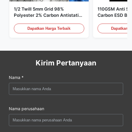
1/2 Twill 5mm Grid 98%
110GSM Anti Sta
Polyester 2% Carbon Antistatic
Carbon ESD Bah
Clothing
Dapatkan Harga Terbaik
Dapatkan H
Kirim Pertanyaan
Nama *
Nama perusahaan