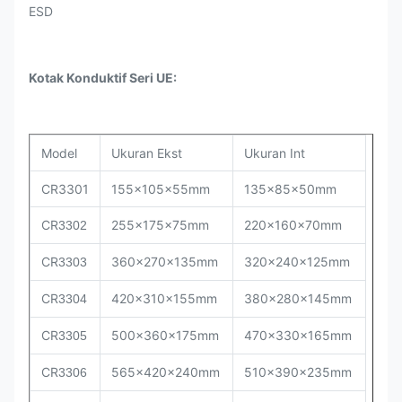
ESD
Kotak Konduktif Seri UE:
Model
Ukuran Ekst
Ukuran Int
CR3301
155x105x55mm
135x85x50mm
CR
255x175x75mm
220x160x70mm
3302
CR
360x270x135mm
320x240x125mm
3303
CR
420x310x155mm
380x280x145mm
3304
CR
500x360x175mm
470x330x165mm
3305
CR
565x420x240mm
510x390x235mm
3306