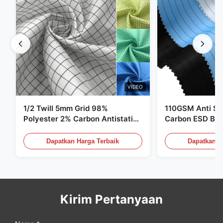
VIDEO
1/2 Twill 5mm Grid 98%
110GSM Anti Sta
Polyester 2% Carbon Antistatic
Carbon ESD Bah
Clothing
Dapatkan Harga Terbaik
Dapatkan H
Kirim Pertanyaan