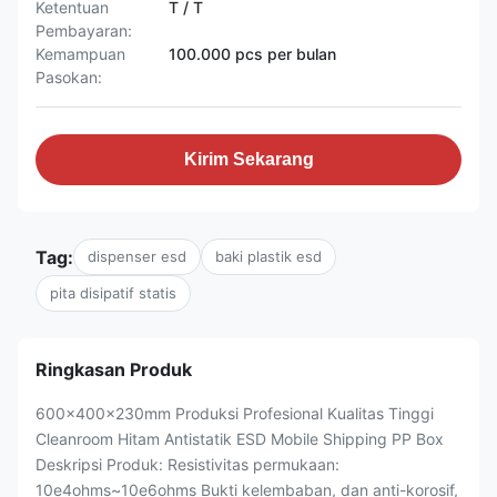
Ketentuan
T / T
Pembayaran:
Kemampuan
100.000 pcs per bulan
Pasokan:
Kirim Sekarang
Tag:
dispenser esd
baki plastik esd
pita disipatif statis
Ringkasan Produk
600x400x230mm Produksi Profesional Kualitas Tinggi
Cleanroom Hitam Antistatik ESD Mobile Shipping PP Box
Deskripsi Produk: Resistivitas permukaan:
10e4ohms~10e6ohms Bukti kelembaban, dan anti-korosif,