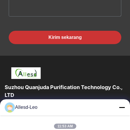
Kirim sekarang
Suzhou Quanjuda Purification Technology Co.,
LTD
Pengalaman 16 tahun, Sebagai produsen dan pengekspor
Allesd-Leo
produk ESD & Cleanroom terkemuka, kami menawarkan jajaran
lengkap peralatan dan perlengkapan...
Tautan Cepat
11:53 AM