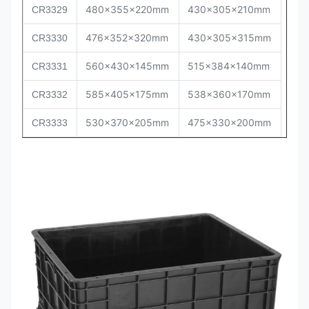
480x355x220mm
430x305x210mm
CR
3329
476x352x320mm
430x305x315mm
CR
3330
560x430x145mm
515x384x140mm
CR
3331
585x405x175mm
538x360x170mm
CR
3332
530x370x205mm
475x330x200mm
CR
3333