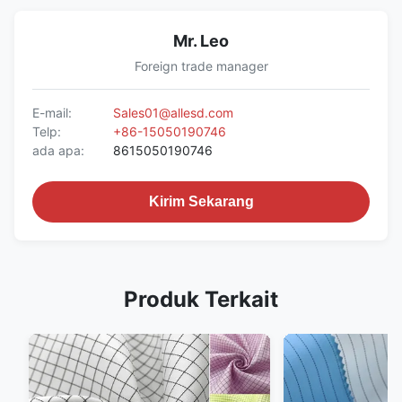
Mr. Leo
Foreign trade manager
E-mail:
Sales01@allesd.com
Telp:
+86-15050190746
ada apa:
8615050190746
Kirim Sekarang
Produk Terkait