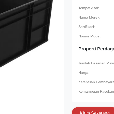
Tempat Asal:
Nama Merek:
Sertifikasi:
Nomor Model:
Properti Perda
Jumlah Pesanan Min
Harga:
Ketentuan Pembayara
Kemampuan Pasokan
K
i
r
i
m
S
e
k
a
r
a
n
g