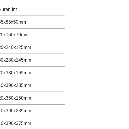
uran Int
35x85x50mm
20x160x70mm
20x240x125mm
80x280x145mm
70x330x165mm
10x390x235mm
20x360x150mm
10x390x235mm
10x390x375mm