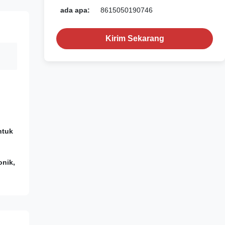
ada apa:
8615050190746
Kirim Sekarang
ntuk
onik,