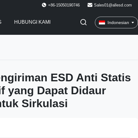
+86-15050190746
Sales01@allesd.com
S
HUBUNGI KAMI
Indonesian
ngiriman ESD Anti Statis
f yang Dapat Didaur
tuk Sirkulasi