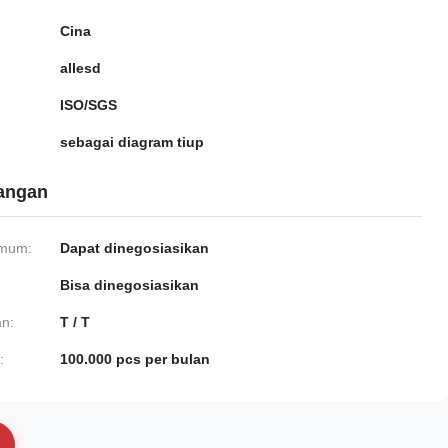
Cina
allesd
ISO/SGS
sebagai diagram tiup
gangan
imum:
Dapat dinegosiasikan
Bisa dinegosiasikan
n:
T / T
:
100.000 pcs per bulan