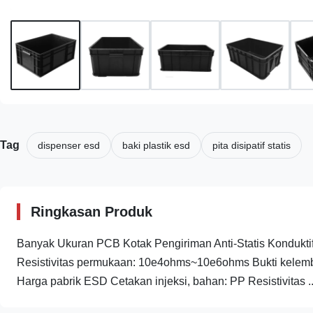
Tag
dispenser esd
baki plastik esd
pita disipatif statis
Ringkasan Produk
Banyak Ukuran PCB Kotak Pengiriman Anti-Statis Konduktif
Resistivitas permukaan: 10e4ohms~10e6ohms Bukti kelembab
Harga pabrik ESD Cetakan injeksi, bahan: PP Resistivitas ..