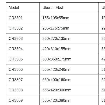
Model
Ukuran Ekst
Uk
CR3301
155x105x55mm
1
CR
3302
255x175x75mm
2
CR
3303
360x270x135mm
3
CR
3304
420x310x155mm
3
CR
3305
500x360x175mm
4
CR
3306
565x420x240mm
5
CR
3307
660x400x160mm
6
CR
3308
565x420x300mm
5
CR
3309
565x420x380mm
5