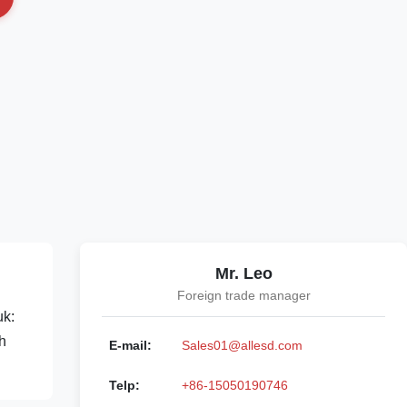
Mr. Leo
Foreign trade manager
uk:
h
E-mail:
Sales01@allesd.com
Telp:
+86-15050190746