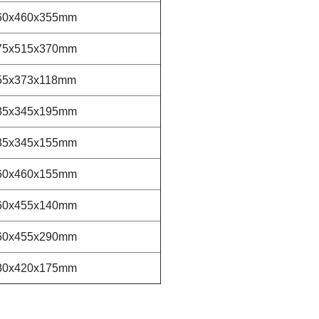
60x460x355mm
75x515x370mm
55x373x118mm
35x345x195mm
35x345x155mm
60x460x155mm
60x455x140mm
60x455x290mm
80x420x175mm