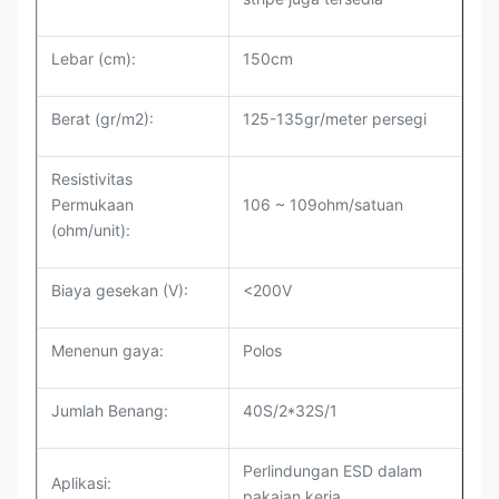
Lebar (cm):
150cm
Berat (gr/m2):
125-135gr/meter persegi
Resistivitas
Permukaan
106 ~ 109ohm/satuan
(ohm/unit):
Biaya gesekan (V):
<200V
Menenun gaya:
Polos
Jumlah Benang:
40S/2*32S/1
Perlindungan ESD dalam
Aplikasi:
pakaian kerja