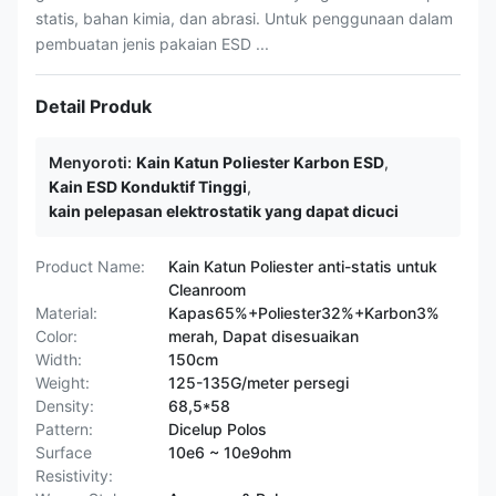
statis, bahan kimia, dan abrasi. Untuk penggunaan dalam
pembuatan jenis pakaian ESD ...
Detail Produk
Menyoroti:
Kain Katun Poliester Karbon ESD
,
Kain ESD Konduktif Tinggi
,
kain pelepasan elektrostatik yang dapat dicuci
Product Name:
Kain Katun Poliester anti-statis untuk
Cleanroom
Material:
Kapas65%+Poliester32%+Karbon3%
Color:
merah, Dapat disesuaikan
Width:
150cm
Weight:
125-135G/meter persegi
Density:
68,5*58
Pattern:
Dicelup Polos
Surface
10e6 ~ 10e9ohm
Resistivity: