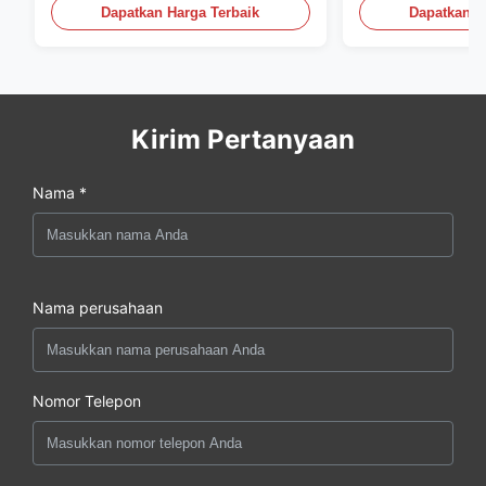
Dapatkan Harga Terbaik
Dapatkan H
Kirim Pertanyaan
Nama *
Nama perusahaan
Nomor Telepon