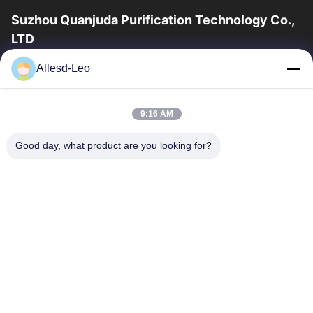
Suzhou Quanjuda Purification Technology Co.,
LTD
Pengalaman 16 tahun, Sebagai produsen dan pengekspor
Allesd-Leo
produk ESD & Cleanroom terkemuka, kami menawarkan jajaran
lengkap peralatan dan perlengkapan...
Tautan Cepat
9:16 AM
Rumah
Produk
Good day, what product are you looking for?
Tentang Kami
Tur Pabrik
Kontrol Kualitas
Hubungi Kami
Permintaan Penawaran
Hubungi Kami
0086-512-65883749
0086-512-66190772
Sales01@allesd.com