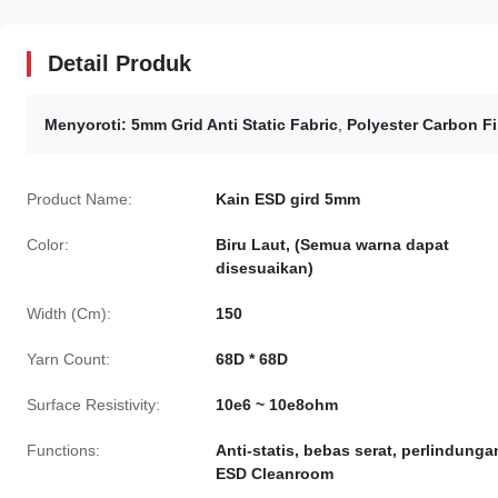
Detail Produk
Menyoroti:
5mm Grid Anti Static Fabric
,
Polyester Carbon Fib
Product Name:
Kain ESD gird 5mm
Color:
Biru Laut, (Semua warna dapat
disesuaikan)
Width (Cm):
150
Yarn Count:
68D * 68D
Surface Resistivity:
10e6 ~ 10e8ohm
Functions:
Anti-statis, bebas serat, perlindunga
ESD Cleanroom