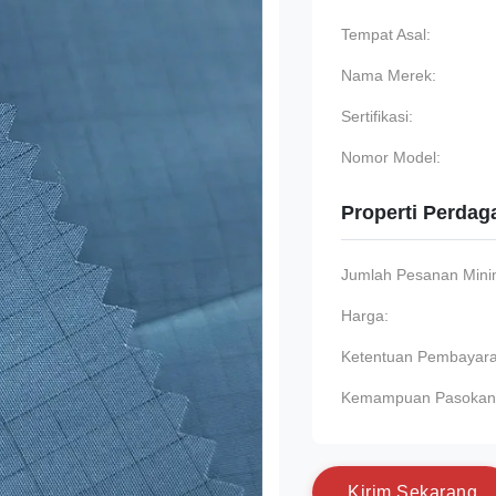
Tempat Asal:
Nama Merek:
Sertifikasi:
Nomor Model:
Properti Perda
Jumlah Pesanan Min
Harga:
Ketentuan Pembayara
Kemampuan Pasokan
K
i
r
i
m
S
e
k
a
r
a
n
g