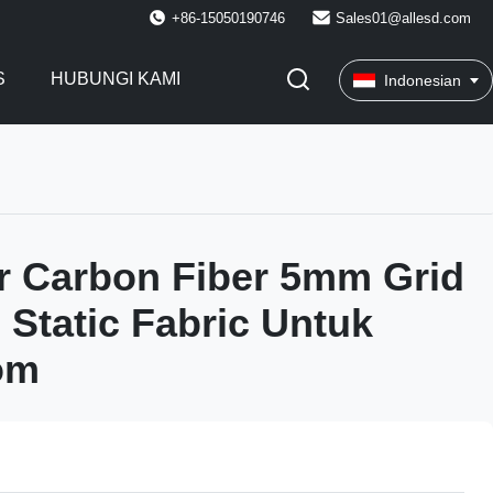
+86-15050190746
Sales01@allesd.com
S
HUBUNGI KAMI
Indonesian
r Carbon Fiber 5mm Grid
 Static Fabric Untuk
om