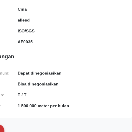
Cina
allesd
ISO/SGS
AF0035
gangan
imum:
Dapat dinegosiasikan
Bisa dinegosiasikan
n:
T / T
:
1.500.000 meter per bulan