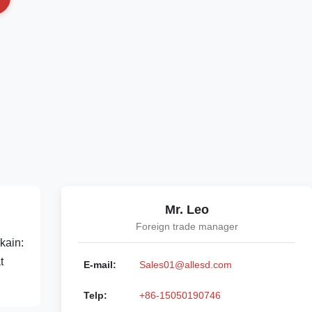
Mr. Leo
Foreign trade manager
kain:
t
E-mail:
Sales01@allesd.com
Telp:
+86-15050190746