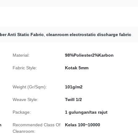
er Anti Static Fabric
,
cleanroom electrostatic discharge fabric
Material:
98%Poliester2%Karbon
Fabric Style:
Kotak 5mm
Weight (Gr/Sqm):
101g/m2
Weave Style:
Twill 1/2
Package:
1 gulungan/tas rajut
n
Recommended Class Of
Kelas 100~10000
Cleanroom: