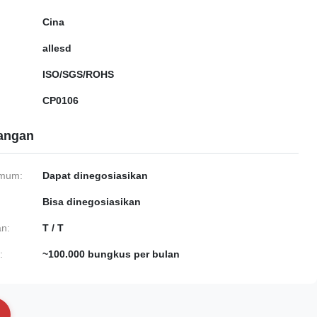
Cina
allesd
ISO/SGS/ROHS
CP0106
gangan
imum:
Dapat dinegosiasikan
Bisa dinegosiasikan
n:
T / T
:
~100.000 bungkus per bulan