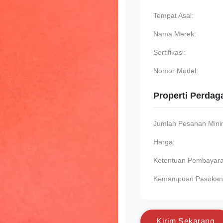
Tempat Asal:
Nama Merek:
Sertifikasi:
Nomor Model:
Properti Perda
Jumlah Pesanan Min
Harga:
Ketentuan Pembayara
Kemampuan Pasokan
K
i
r
i
m
S
e
k
a
r
a
n
g