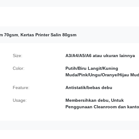
om 70gsm
,
Kertas Printer Salin 80gsm
Size:
A3/A4/A5/A6 atau ukuran lainnya
Color:
Putih/Biru Langit/Kuning
Muda/Pink/Ungu/Oranye/Hijau Mu
Feature:
Antistatik/bebas debu
Usage:
Membersihkan debu, Untuk
Penggunaan Cleanroom dan kanto