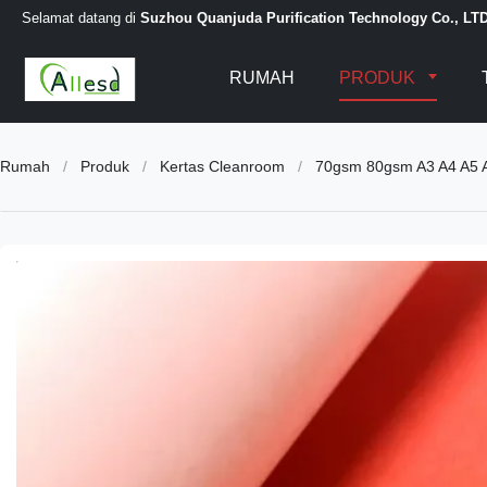
Selamat datang di
Suzhou Quanjuda Purification Technology Co., LT
RUMAH
PRODUK
Rumah
/
Produk
/
Kertas Cleanroom
/
70gsm 80gsm A3 A4 A5 A