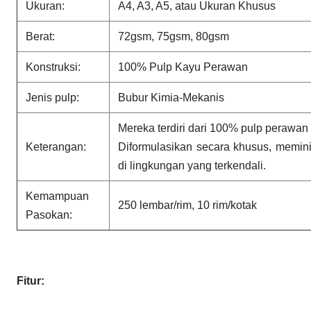
Ukuran:
A4, A3, A5, atau Ukuran Khusus
Berat:
72gsm, 75gsm, 80gsm
Konstruksi:
100% Pulp Kayu Perawan
Jenis pulp:
Bubur Kimia-Mekanis
Mereka terdiri dari 100% pulp perawan 
Keterangan:
Diformulasikan secara khusus, memin
di lingkungan yang terkendali.
Kemampuan
250 lembar/rim, 10 rim/kotak
Pasokan:
Fitur: