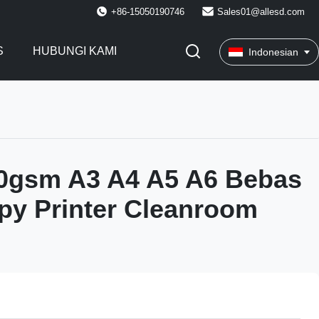
+86-15050190746
Sales01@allesd.com
S
HUBUNGI KAMI
Indonesian
0gsm A3 A4 A5 A6 Bebas
py Printer Cleanroom