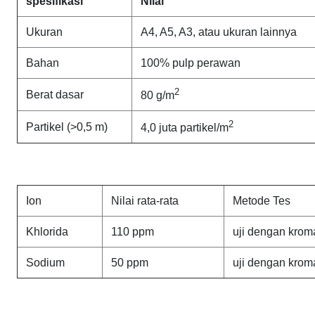
spesifikasi
Nilai
Ukuran
A4, A5, A3, atau ukuran lainnya
Bahan
100% pulp perawan
2
Berat dasar
80 g/m
2
Partikel (>0,5 m)
4,0 juta partikel/m
Ion
Nilai rata-rata
Metode Tes
Khlorida
110 ppm
uji dengan kroma
Sodium
50 ppm
uji dengan kroma