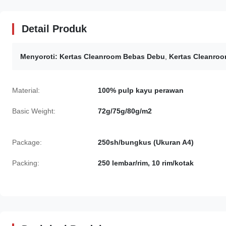
Detail Produk
Menyoroti:
Kertas Cleanroom Bebas Debu
,
Kertas Cleanro
Material:
100% pulp kayu perawan
Basic Weight:
72g/75g/80g/m2
Package:
250sh/bungkus (Ukuran A4)
Packing:
250 lembar/rim, 10 rim/kotak