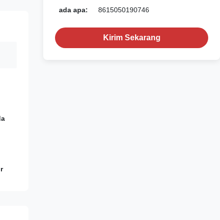
ada apa:
8615050190746
Kirim Sekarang
da
r