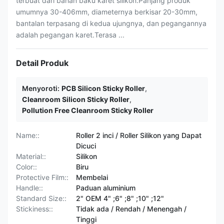
terbuat dari bahan baku karet silikon.Panjang produk
umumnya 30-406mm, diameternya berkisar 20-30mm,
bantalan terpasang di kedua ujungnya, dan pegangannya
adalah pegangan karet.Terasa ...
Detail Produk
Menyoroti:
PCB Silicon Sticky Roller
,
Cleanroom Silicon Sticky Roller
,
Pollution Free Cleanroom Sticky Roller
Name::
Roller 2 inci / Roller Silikon yang Dapat
Dicuci
Material::
Silikon
Color::
Biru
Protective Film::
Membelai
Handle::
Paduan aluminium
Standard Size::
2" OEM 4" ;6" ;8" ;10" ;12"
Stickiness::
Tidak ada / Rendah / Menengah /
Tinggi