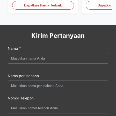
Dapatkan Harga Terbaik
Dapatkan H
Kirim Pertanyaan
Nama *
Nama perusahaan
Nomor Telepon