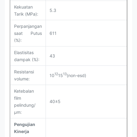
Kekuatan
5.3
Tarik (MPa):
Perpanjangan
saat Putus
611
(%):
Elastisitas
43
dampak (%):
Resistansi
12
13
10
15
(non-esd)
volume:
Ketebalan
film
40±5
pelindung/
µm:
Pengujian
Kinerja