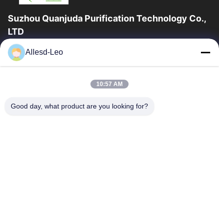
Suzhou Quanjuda Purification Technology Co.,
LTD
Pengalaman 16 tahun, Sebagai produsen dan pengekspor
Allesd-Leo
produk ESD & Cleanroom terkemuka, kami menawarkan jajaran
lengkap peralatan dan perlengkapan...
Tautan Cepat
10:57 AM
Rumah
Produk
Good day, what product are you looking for?
Tentang Kami
Tur Pabrik
Kontrol Kualitas
Hubungi Kami
Permintaan Penawaran
Hubungi Kami
0086-512-65883749
0086-512-66190772
Sales01@allesd.com