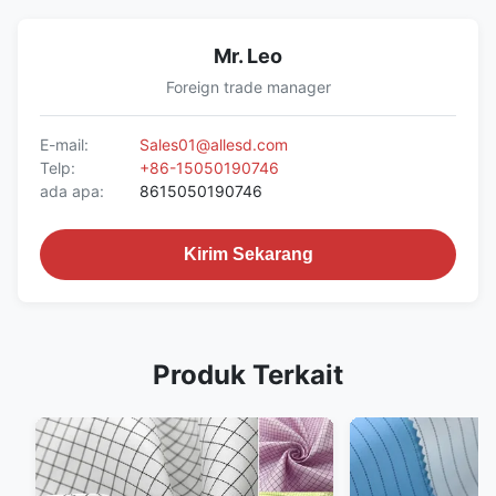
Mr. Leo
Foreign trade manager
E-mail:
Sales01@allesd.com
Telp:
+86-15050190746
ada apa:
8615050190746
Kirim Sekarang
Produk Terkait