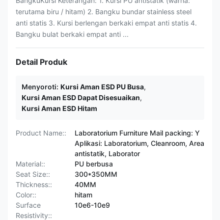
BangkuKursi Keterangan: 1. Kursi PU antistatik (warna:
terutama biru / hitam) 2. Bangku bundar stainless steel
anti statis 3. Kursi berlengan berkaki empat anti statis 4.
Bangku bulat berkaki empat anti ...
Detail Produk
Menyoroti:
Kursi Aman ESD PU Busa
,
Kursi Aman ESD Dapat Disesuaikan
,
Kursi Aman ESD Hitam
Product Name::
Laboratorium Furniture Mail packing: Y
Aplikasi: Laboratorium, Cleanroom, Area
antistatik, Laborator
Material::
PU berbusa
Seat Size::
300*350MM
Thickness::
40MM
Color::
hitam
Surface
10e6-10e9
Resistivity::