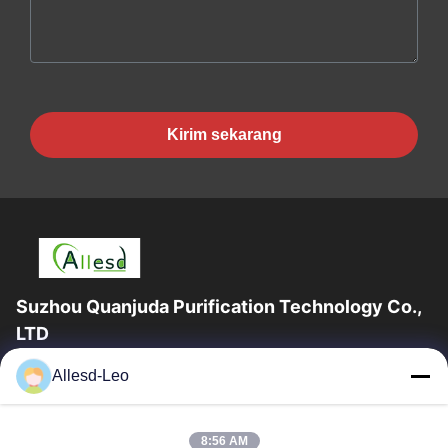
Kirim sekarang
Suzhou Quanjuda Purification Technology Co.,
LTD
Pengalaman 16 tahun, Sebagai produsen dan pengekspor
Allesd-Leo
produk ESD & Cleanroom terkemuka, kami menawarkan jajaran
lengkap peralatan dan perlengkapan...
Tautan Cepat
8:56 AM