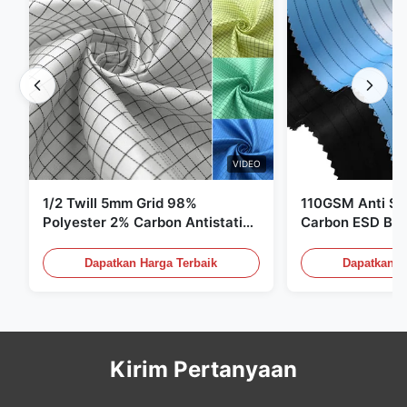
VIDEO
1/2 Twill 5mm Grid 98%
110GSM Anti Sta
Polyester 2% Carbon Antistatic
Carbon ESD Bah
Clothing
Dapatkan Harga Terbaik
Dapatkan H
Kirim Pertanyaan