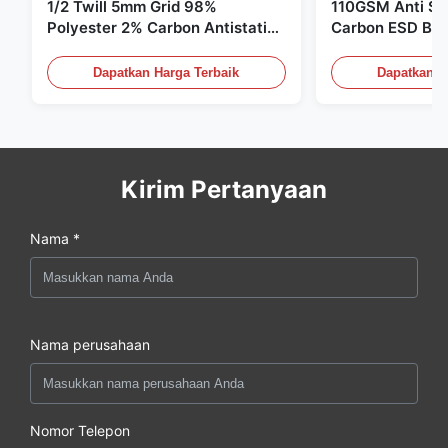
1/2 Twill 5mm Grid 98%
110GSM Anti Sta
Polyester 2% Carbon Antistatic
Carbon ESD Bah
Clothing
Dapatkan Harga Terbaik
Dapatkan H
Kirim Pertanyaan
Nama *
Nama perusahaan
Nomor Telepon