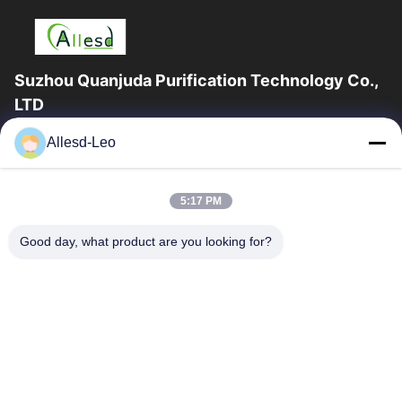
Suzhou Quanjuda Purification Technology Co.,
LTD
Pengalaman 16 tahun, Sebagai produsen dan pengekspor
Allesd-Leo
produk ESD & Cleanroom terkemuka, kami menawarkan jajaran
lengkap peralatan dan perlengkapan...
Tautan Cepat
5:17 PM
Rumah
Produk
Good day, what product are you looking for?
Tentang Kami
Tur Pabrik
Kontrol Kualitas
Hubungi Kami
Permintaan Penawaran
Hubungi Kami
0086-512-65883749
0086-512-66190772