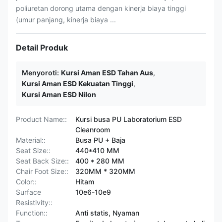
poliuretan dorong utama dengan kinerja biaya tinggi
(umur panjang, kinerja biaya ...
Detail Produk
Menyoroti:
Kursi Aman ESD Tahan Aus
,
Kursi Aman ESD Kekuatan Tinggi
,
Kursi Aman ESD Nilon
Product Name::
Kursi busa PU Laboratorium ESD
Cleanroom
Material::
Busa PU + Baja
Seat Size::
440*410 MM
Seat Back Size::
400 * 280 MM
Chair Foot Size::
320MM * 320MM
Color::
Hitam
Surface
10e6-10e9
Resistivity::
Function::
Anti statis, Nyaman