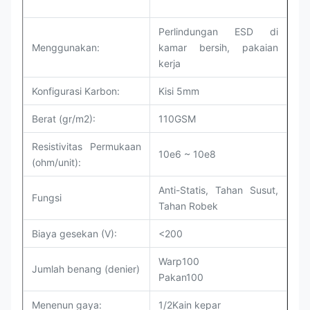
Perlindungan ESD di
Menggunakan:
kamar bersih, pakaian
kerja
Konfigurasi Karbon:
Kisi 5mm
Berat (gr/m2):
110GSM
Resistivitas Permukaan
10e6 ~ 10e8
(ohm/unit):
Anti-Statis, Tahan Susut,
Fungsi
Tahan Robek
Biaya gesekan (V):
<200
Warp100
Jumlah benang (denier)
Pakan100
Menenun gaya:
1/2
Kain kepar