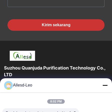
Kirim sekarang
Suzhou Quanjuda Purification Technology Co.,
LTD
Pengalaman 16 tahun, Sebagai produsen dan pengekspor
Allesd-Leo
produk ESD & Cleanroom terkemuka, kami menawarkan jajaran
lengkap peralatan dan perlengkapan...
Tautan Cepat
8:02 PM
Rumah
Produk