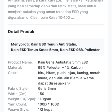
AntistatisDeskripsi kain: Kain ESD menawarkan ketahanan
yang baik terhadap debu dan listrik statis, ideal untuk
menjahit pakaian yang aman terhadap ESD yang
digunakan di Cleanroom Kelas 10-100 ...
Detail Produk
Menyoroti:
Kain ESD Tenun Anti Statis
,
Kain ESD Tenun Kotak 5mm
,
Kain ESD 98% Poliester
Product Name:
Kain Garis Antistatis 5mm ESD
Material:
99% Poliester + 1% Karbon
Color:
biru, hitam, putih, hijau, kuning, merah
muda, dan lain-lain (Semua warna
dapat disesuaikan)
Fabric Style:
Garis 5mm
Width (Cm):
150
Weight (Gr/Sqm):
110gsm
Yarn Count:
100D * 100D
Weave Style:
1/2 kepar