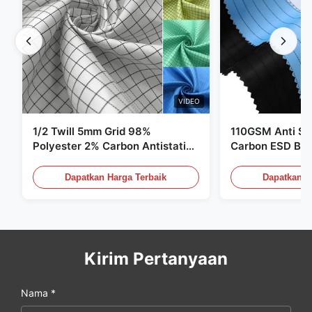
VIDEO
1/2 Twill 5mm Grid 98%
110GSM Anti Sta
Polyester 2% Carbon Antistatic
Carbon ESD Bah
Clothing
Dapatkan Harga Terbaik
Dapatkan H
Kirim Pertanyaan
Nama *