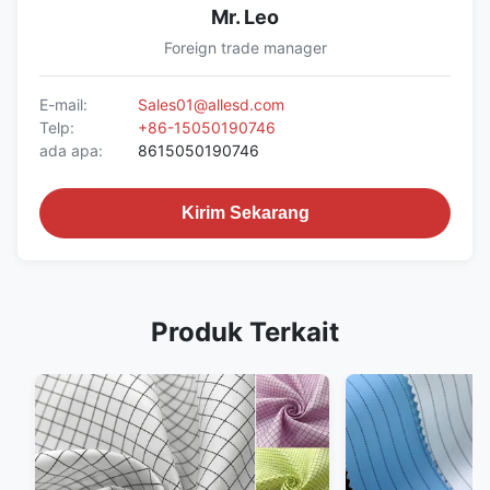
Mr. Leo
Foreign trade manager
E-mail:
Sales01@allesd.com
Telp:
+86-15050190746
ada apa:
8615050190746
Kirim Sekarang
Produk Terkait