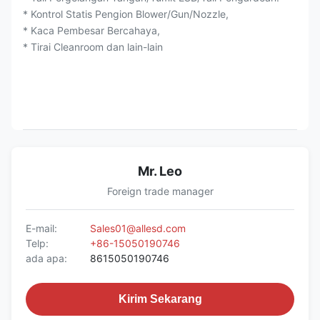
* Kontrol Statis Pengion Blower/Gun/Nozzle,
* Kaca Pembesar Bercahaya,
* Tirai Cleanroom dan lain-lain
Mr. Leo
Foreign trade manager
E-mail:
Sales01@allesd.com
Telp:
+86-15050190746
ada apa:
8615050190746
Kirim Sekarang