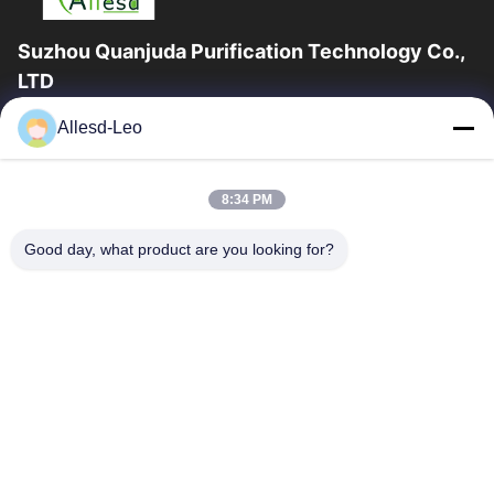
Suzhou Quanjuda Purification Technology Co.,
LTD
Pengalaman 16 tahun, Sebagai produsen dan pengekspor
Allesd-Leo
produk ESD & Cleanroom terkemuka, kami menawarkan jajaran
lengkap peralatan dan perlengkapan...
Tautan Cepat
8:34 PM
Rumah
Produk
Good day, what product are you looking for?
Tentang Kami
Tur Pabrik
Kontrol Kualitas
Hubungi Kami
Permintaan Penawaran
Hubungi Kami
0086-512-65883749
0086-512-66190772
Sales01@allesd.com