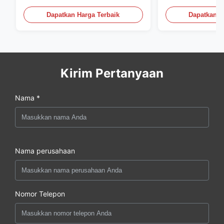
Clothing
Dapatkan Harga Terbaik
Dapatkan H
Kirim Pertanyaan
Nama *
Nama perusahaan
Nomor Telepon