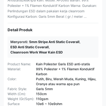
AntistatisDeskripsi kain: Model: AF0060 Bahan: 99%
Poliester + 1% Filamen Konduktif Karbon Warna: Gunakan:
Perlindungan ESD dalam pakaian kerja cleanroom
Konfigurasi Karbon: Garis 5mm Berat ( gr / meter ...
Detail Produk
Menyoroti:
5mm Stripe Anti Static Coverall
,
ESD Anti Static Coverall
,
Cleanroom Work Wear Kain ESD
Product Name:
Kain Poliester Garis ESD anti-statis
Material:
99% Poliester + 1% Filamen Konduktif
Karbon
Color:
Putih, Biru, Merah Muda, Kuning, Hijau,
Oranye atau warna apa pun
Fabric Style:
Garis 5mm
Width (Cm):
150cm
Weight (Gr/Sqm):
110gsm
Surface
10e6 ~ 10e9ohm