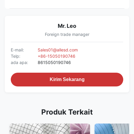
Mr. Leo
Foreign trade manager
E-mail:
Sales01@allesd.com
Telp:
+86-15050190746
ada apa:
8615050190746
Kirim Sekarang
Produk Terkait