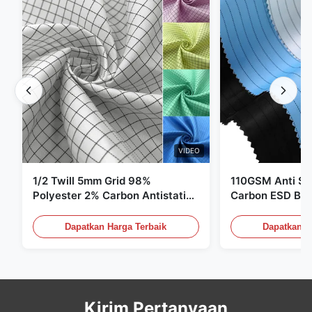
VIDEO
1/2 Twill 5mm Grid 98%
110GSM Anti Sta
Polyester 2% Carbon Antistatic
Carbon ESD Bah
Clothing
Dapatkan Harga Terbaik
Dapatkan H
Kirim Pertanyaan