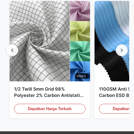
VIDEO
1/2 Twill 5mm Grid 98%
110GSM Anti Sta
Polyester 2% Carbon Antistatic
Carbon ESD Bah
Clothing
Dapatkan Harga Terbaik
Dapatkan H