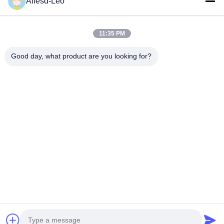
Allesd-Leo
produk ESD & Cleanroom terkemuka, kami menawarkan jajaran
lengkap peralatan dan perlengkapan...
Tautan Cepat
11:35 PM
Rumah
Produk
Good day, what product are you looking for?
Tentang Kami
Tur Pabrik
Kontrol Kualitas
Hubungi Kami
Permintaan Penawaran
Hubungi Kami
0086-512-65883749
0086-512-66190772
Sales01@allesd.com
Hak cipta © 2018-2026 Suzhou Quanjuda Purification Technology Co.,
LTD. Hak Cipta Dilindungi Undang-Undang.