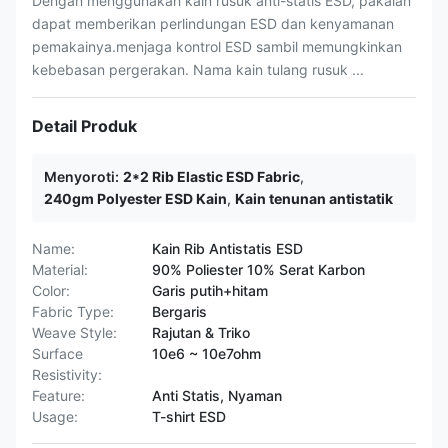
Dengan menggunakan kain rusuk anti-statis ESD, pakaian
dapat memberikan perlindungan ESD dan kenyamanan
pemakainya.menjaga kontrol ESD sambil memungkinkan
kebebasan pergerakan. Nama kain tulang rusuk ...
Detail Produk
Menyoroti:
2*2 Rib Elastic ESD Fabric
,
240gm Polyester ESD Kain
,
Kain tenunan antistatik
Name:
Kain Rib Antistatis ESD
Material:
90% Poliester 10% Serat Karbon
Color:
Garis putih+hitam
Fabric Type:
Bergaris
Weave Style:
Rajutan & Triko
Surface
10e6 ~ 10e7ohm
Resistivity:
Feature:
Anti Statis, Nyaman
Usage:
T-shirt ESD