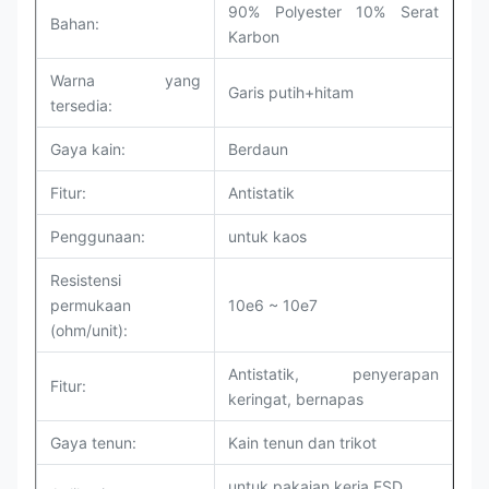
90% Polyester 10% Serat
Bahan:
Karbon
Warna yang
Garis putih+hitam
tersedia:
Gaya kain:
Berdaun
Fitur:
Antistatik
Penggunaan:
untuk kaos
Resistensi
permukaan
10e6 ~ 10e7
(ohm/unit):
Antistatik, penyerapan
Fitur:
keringat, bernapas
Gaya tenun:
Kain tenun dan trikot
untuk pakaian kerja ESD