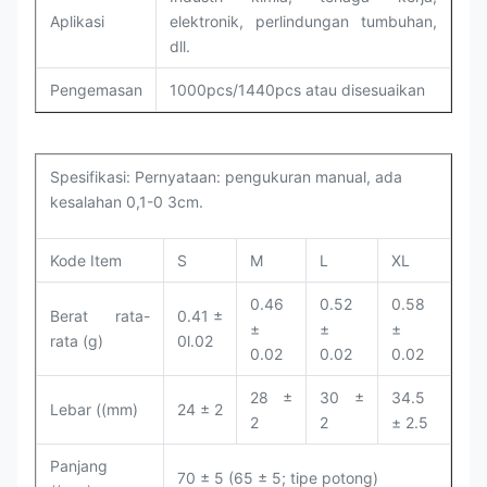
Aplikasi
elektronik, perlindungan tumbuhan,
dll.
Pengemasan
1000pcs/1440pcs atau disesuaikan
Spesifikasi: Pernyataan: pengukuran manual, ada
kesalahan 0,1-0 3cm.
Kode Item
S
M
L
XL
0.46
0.52
0.58
Berat rata-
0.41 ±
±
±
±
rata (g)
0l.02
0.02
0.02
0.02
28 ±
30 ±
34.5
Lebar ((mm)
24 ± 2
2
2
± 2.5
Panjang
70 ± 5 (65 ± 5; tipe potong)