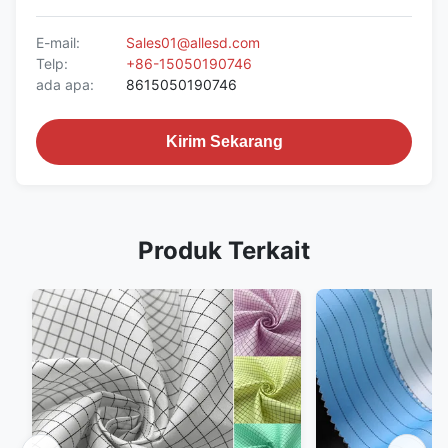
E-mail:
Sales01@allesd.com
Telp:
+86-15050190746
ada apa:
8615050190746
Kirim Sekarang
Produk Terkait