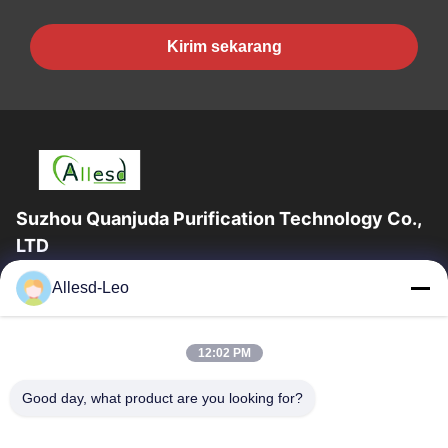
Kirim sekarang
Suzhou Quanjuda Purification Technology Co.,
LTD
Pengalaman 16 tahun, Sebagai produsen dan pengekspor
Allesd-Leo
produk ESD & Cleanroom terkemuka, kami menawarkan jajaran
lengkap peralatan dan perlengkapan...
Tautan Cepat
12:02 PM
Rumah
Produk
Good day, what product are you looking for?
Tentang Kami
Tur Pabrik