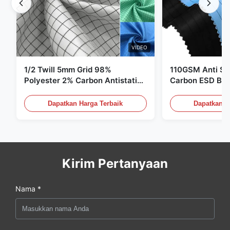
VIDEO
1/2 Twill 5mm Grid 98%
110GSM Anti Sta
Polyester 2% Carbon Antistatic
Carbon ESD Bah
Clothing
Dapatkan Harga Terbaik
Dapatkan H
Kirim Pertanyaan
Nama *