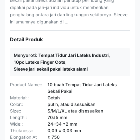
sekali pakai lateks adalah penutup pelindung yang
dipakai pada jari-jari individu untuk memberikan
penghalang antara jari dan lingkungan sekitarnya. Sleeve
ini umumnya digunakan di ...
Detail Produk
Menyoroti:
Tempat Tidur Jari Lateks Industri
,
10pc Lateks Finger Cots
,
Sleeve jari sekali pakai lateks alami
Product Name::
10 buah Tempat Tidur Jari Lateks
Sekali Pakai
Material::
Getah
Color::
putih, atau disesuaikan
Size::
S/M/L/XL atau disesuaikan
Length::
70±5 mm
Wide::
24~34 ±2 mm
Thickness::
0,09 ± 0,03 mm
Elongation At
≥ 750