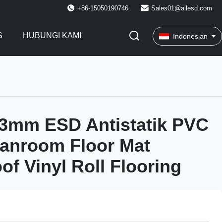
+86-15050190746
Sales01@allesd.com
S
HUBUNGI KAMI
Indonesian
*3mm ESD Antistatik PVC
eanroom Floor Mat
of Vinyl Roll Flooring