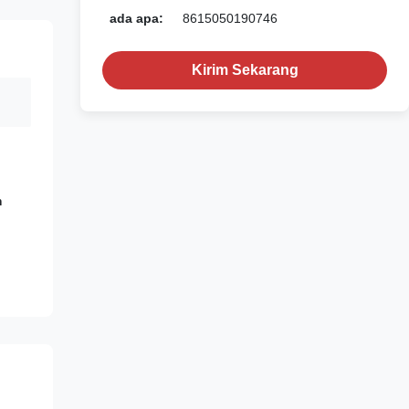
ada apa:
8615050190746
Kirim Sekarang
m