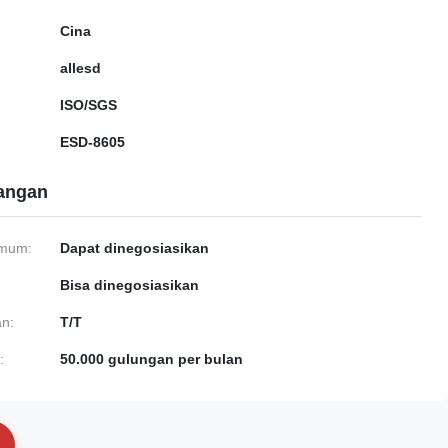
Cina
allesd
ISO/SGS
ESD-8605
gangan
imum:
Dapat dinegosiasikan
Bisa dinegosiasikan
n:
T/T
:
50.000 gulungan per bulan