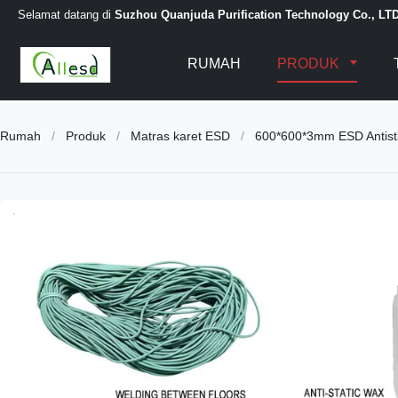
Selamat datang di
Suzhou Quanjuda Purification Technology Co., LT
RUMAH
PRODUK
Rumah
/
Produk
/
Matras karet ESD
/
600*600*3mm ESD Antistat