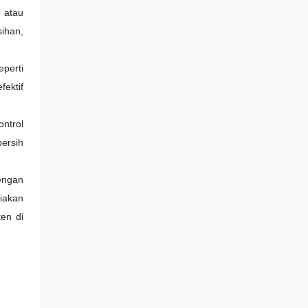
 atau
ihan,
perti
ektif
ontrol
bersih
engan
diakan
ten di