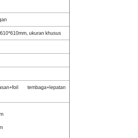
gan
610*610mm, ukuran khusus
san+foil tembaga+lepatan
hm
hm