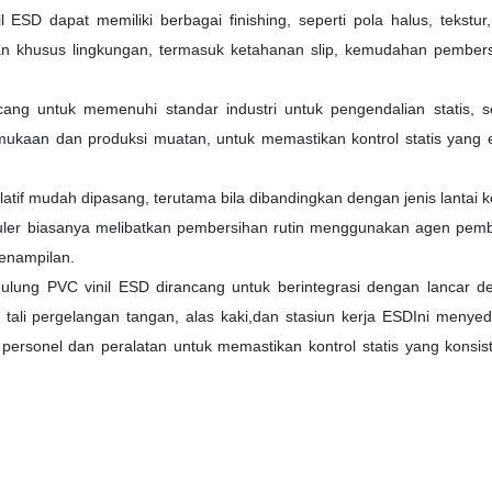
SD dapat memiliki berbagai finishing, seperti pola halus, tekstur,
an khusus lingkungan, termasuk ketahanan slip, kemudahan pembers
cang untuk memenuhi standar industri untuk pengendalian statis, se
ukaan dan produksi muatan, untuk memastikan kontrol statis yang ef
atif mudah dipasang, terutama bila dibandingkan dengan jenis lantai k
reguler biasanya melibatkan pembersihan rutin menggunakan agen pem
penampilan.
gulung PVC vinil ESD dirancang untuk berintegrasi dengan lancar d
 tali pergelangan tangan, alas kaki,dan stasiun kerja ESDIni menye
personel dan peralatan untuk memastikan kontrol statis yang konsis