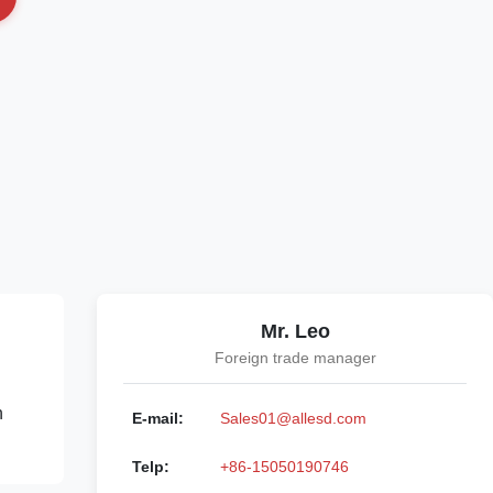
Mr. Leo
Foreign trade manager
n
E-mail:
Sales01@allesd.com
Telp:
+86-15050190746