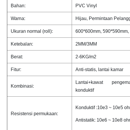
Bahan:
PVC Vinyl
Warna:
Hijau, Permintaan Pelang
Ukuran normal (roll):
600*600mm, 590*590mm, 
Ketebalan
:
2MM/3MM
Berat:
2-6KG/m2
Fitur:
Anti-statis, lantai kamar
Lantai+kawat pengema
Kombinasi:
konduktif
Konduktif :10e3 ~ 10e5 o
Resistensi permukaan:
Antistatik: 10e6 ~ 10e8 o