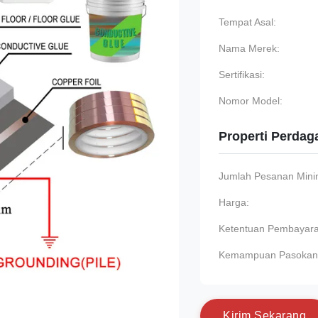
Tempat Asal:
Nama Merek:
Sertifikasi:
Nomor Model:
Properti Perda
Jumlah Pesanan Min
Harga:
Ketentuan Pembayara
Kemampuan Pasokan
K
i
r
i
m
S
e
k
a
r
a
n
g