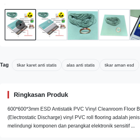
Tag
tikar karet anti statis
alas anti statis
tikar aman esd
Ringkasan Produk
600*600*3mm ESD Antistatik PVC Vinyl Cleanroom Floor Bui
(Electrostatic Discharge) vinyl PVC roll flooring adalah jeni
melindungi komponen dan perangkat elektronik sensitif ...