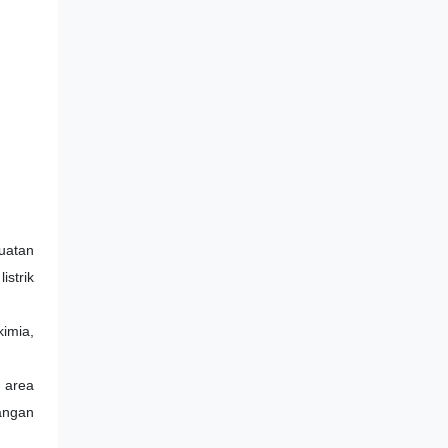
muatan
istrik
kimia,
 area
angan