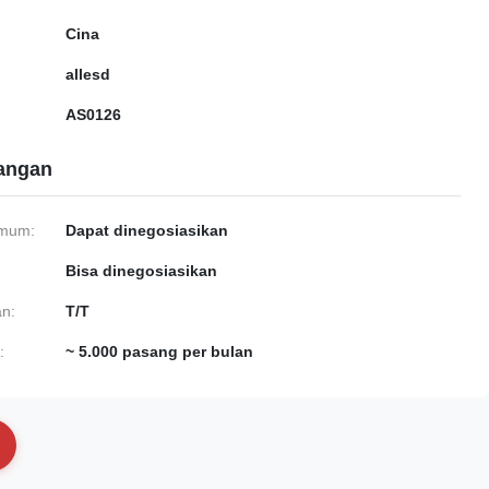
Cina
allesd
AS0126
gangan
imum:
Dapat dinegosiasikan
Bisa dinegosiasikan
n:
T/T
:
~ 5.000 pasang per bulan