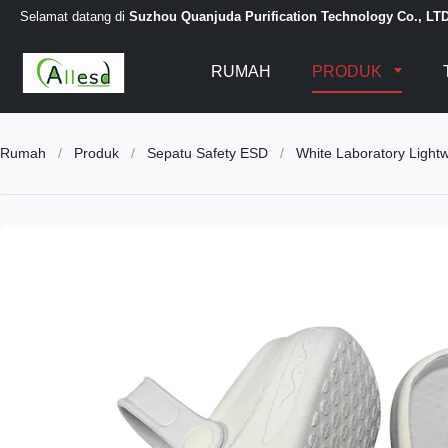
Selamat datang di
Suzhou Quanjuda Purification Technology Co., LT
RUMAH
PRODUK
Rumah
/
Produk
/
Sepatu Safety ESD
/
White Laboratory Light