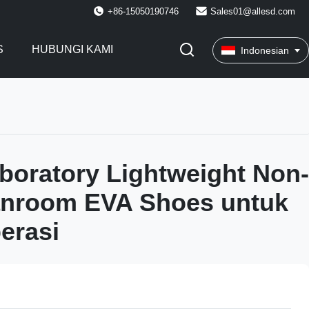
+86-15050190746
Sales01@allesd.com
S
HUBUNGI KAMI
Indonesian
boratory Lightweight Non-
anroom EVA Shoes untuk
erasi