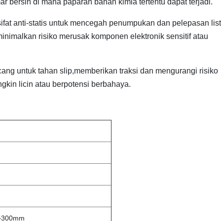
 bersih di mana paparan bahan kimia tertentu dapat terjadi.
 sifat anti-statis untuk mencegah penumpukan dan pelepasan list
eminimalkan risiko merusak komponen elektronik sensitif atau
ang untuk tahan slip,memberikan traksi dan mengurangi risiko
ngkin licin atau berpotensi berbahaya.
m~300mm