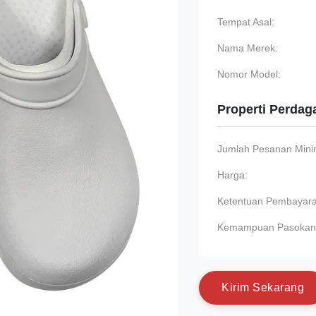
Tempat Asal:
Nama Merek:
Nomor Model:
Properti Perda
Jumlah Pesanan Min
Harga:
Ketentuan Pembayara
Kemampuan Pasokan
K
i
r
i
m
S
e
k
a
r
a
n
g