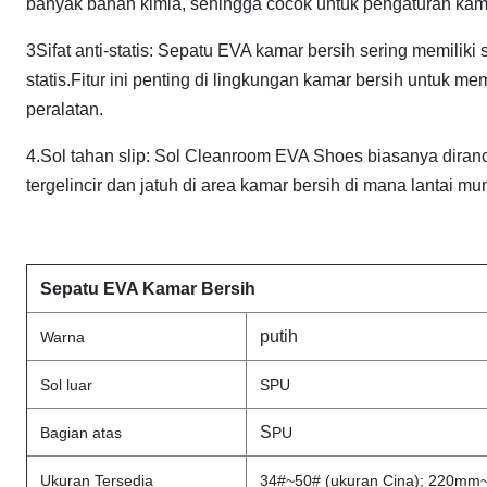
banyak bahan kimia, sehingga cocok untuk pengaturan kamar
3Sifat anti-statis: Sepatu EVA kamar bersih sering memiliki
statis.Fitur ini penting di lingkungan kamar bersih untuk m
peralatan.
4.Sol tahan slip: Sol Cleanroom EVA Shoes biasanya diranc
tergelincir dan jatuh di area kamar bersih di mana lantai mu
Sepatu EVA Kamar Bersih
putih
Warna
Sol luar
SPU
S
Bagian atas
PU
Ukuran Tersedia
34#~50# (ukuran Cina); 220m