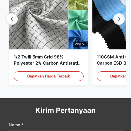
VIDEO
1/2 Twill 5mm Grid 98%
110GSM Anti Sta
Polyester 2% Carbon Antistatic
Carbon ESD Bah
Clothing
Dapatkan Harga Terbaik
Dapatkan H
Kirim Pertanyaan
Nama *