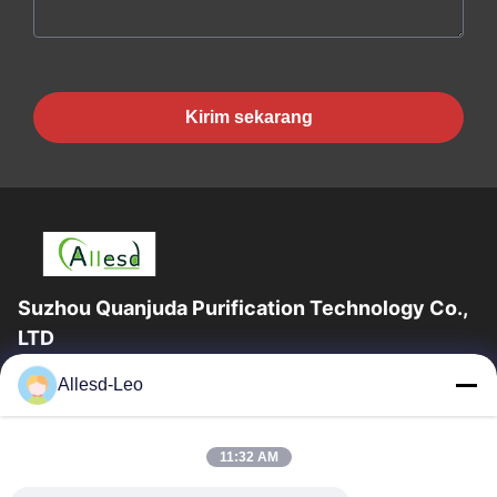
Kirim sekarang
Suzhou Quanjuda Purification Technology Co.,
LTD
Pengalaman 16 tahun, Sebagai produsen dan pengekspor
Allesd-Leo
produk ESD & Cleanroom terkemuka, kami menawarkan jajaran
lengkap peralatan dan perlengkapan...
Tautan Cepat
11:32 AM