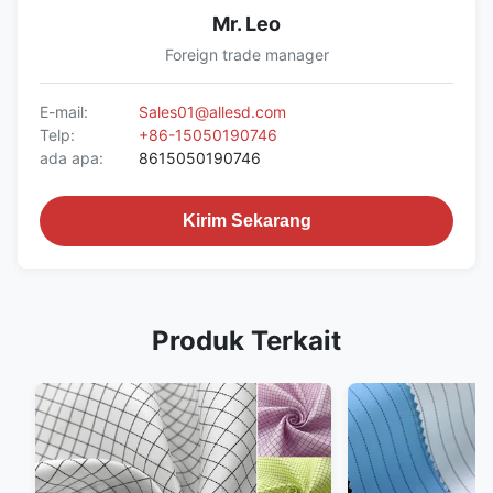
Mr. Leo
Foreign trade manager
E-mail:
Sales01@allesd.com
Telp:
+86-15050190746
ada apa:
8615050190746
Kirim Sekarang
Produk Terkait