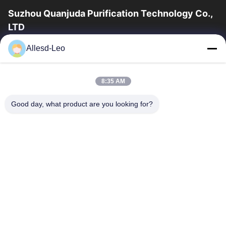
Suzhou Quanjuda Purification Technology Co.,
LTD
Pengalaman 16 tahun, Sebagai produsen dan pengekspor
Allesd-Leo
produk ESD & Cleanroom terkemuka, kami menawarkan jajaran
lengkap peralatan dan perlengkapan...
Tautan Cepat
8:35 AM
Rumah
Produk
Good day, what product are you looking for?
Tentang Kami
Tur Pabrik
Kontrol Kualitas
Hubungi Kami
Permintaan Penawaran
Hubungi Kami
0086-512-65883749
0086-512-66190772
Sales01@allesd.com