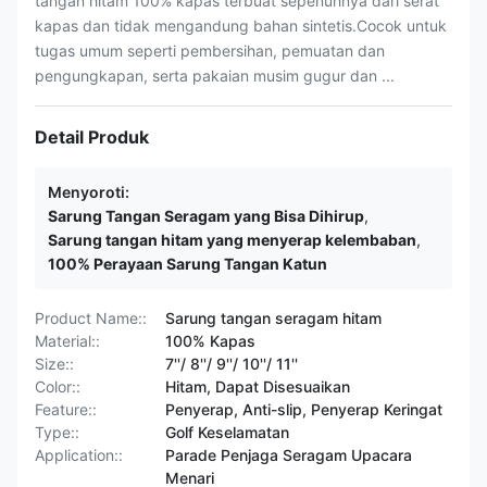
tangan hitam 100% kapas terbuat sepenuhnya dari serat
kapas dan tidak mengandung bahan sintetis.Cocok untuk
tugas umum seperti pembersihan, pemuatan dan
pengungkapan, serta pakaian musim gugur dan ...
Detail Produk
Menyoroti:
Sarung Tangan Seragam yang Bisa Dihirup
,
Sarung tangan hitam yang menyerap kelembaban
,
100% Perayaan Sarung Tangan Katun
Product Name::
Sarung tangan seragam hitam
Material::
100% Kapas
Size::
7''/ 8''/ 9''/ 10''/ 11''
Color::
Hitam, Dapat Disesuaikan
Feature::
Penyerap, Anti-slip, Penyerap Keringat
Type::
Golf Keselamatan
Application::
Parade Penjaga Seragam Upacara
Menari