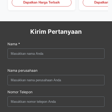
Dapatkan Harga Terbaik
Dapatkan H
Kirim Pertanyaan
Nama *
Nama perusahaan
Nomor Telepon