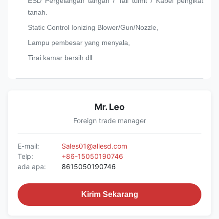
ESD Pergelangan tangan / Tali tumit / Kabel pengikat
tanah.
Static Control Ionizing Blower/Gun/Nozzle,
Lampu pembesar yang menyala,
Tirai kamar bersih dll
Mr. Leo
Foreign trade manager
E-mail:
Sales01@allesd.com
Telp:
+86-15050190746
ada apa:
8615050190746
Kirim Sekarang