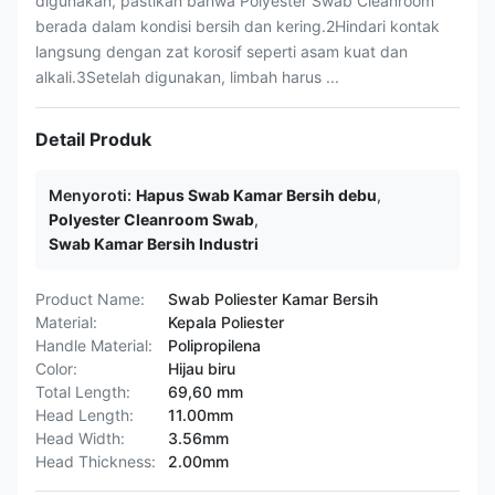
digunakan, pastikan bahwa Polyester Swab Cleanroom
berada dalam kondisi bersih dan kering.2Hindari kontak
langsung dengan zat korosif seperti asam kuat dan
alkali.3Setelah digunakan, limbah harus ...
Detail Produk
Menyoroti:
Hapus Swab Kamar Bersih debu
,
Polyester Cleanroom Swab
,
Swab Kamar Bersih Industri
Product Name:
Swab Poliester Kamar Bersih
Material:
Kepala Poliester
Handle Material:
Polipropilena
Color:
Hijau biru
Total Length:
69,60 mm
Head Length:
11.00mm
Head Width:
3.56mm
Head Thickness:
2.00mm