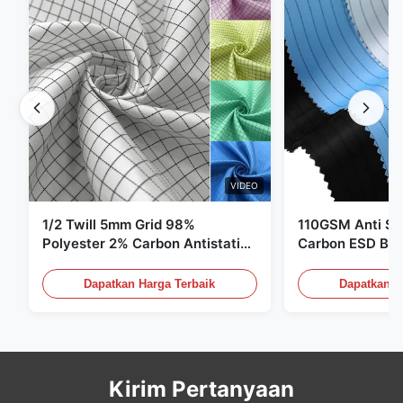
VIDEO
1/2 Twill 5mm Grid 98%
110GSM Anti Sta
Polyester 2% Carbon Antistatic
Carbon ESD Bah
Clothing
Dapatkan Harga Terbaik
Dapatkan H
Kirim Pertanyaan