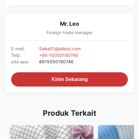
Mr. Leo
Foreign trade manager
E-mail:
Sales01@allesd.com
Telp:
+86-15050190746
ada apa:
8615050190746
Kirim Sekarang
Produk Terkait