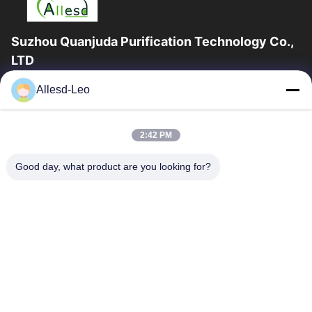
Suzhou Quanjuda Purification Technology Co.,
LTD
Pengalaman 16 tahun, Sebagai produsen dan pengekspor
Allesd-Leo
produk ESD & Cleanroom terkemuka, kami menawarkan jajaran
lengkap peralatan dan perlengkapan...
Tautan Cepat
2:42 PM
Rumah
Produk
Good day, what product are you looking for?
Tentang Kami
Tur Pabrik
Kontrol Kualitas
Hubungi Kami
Permintaan Penawaran
Hubungi Kami
0086-512-65883749
0086-512-66190772