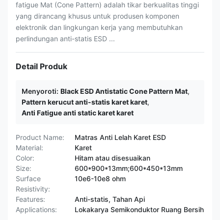
fatigue Mat (Cone Pattern) adalah tikar berkualitas tinggi
yang dirancang khusus untuk produsen komponen
elektronik dan lingkungan kerja yang membutuhkan
perlindungan anti-statis ESD ...
Detail Produk
Menyoroti:
Black ESD Antistatic Cone Pattern Mat
,
Pattern kerucut anti-statis karet karet
,
Anti Fatigue anti static karet karet
Product Name:
Matras Anti Lelah Karet ESD
Material:
Karet
Color:
Hitam atau disesuaikan
Size:
600*900*13mm;600*450*13mm
Surface
10e6-10e8 ohm
Resistivity:
Features:
Anti-statis, Tahan Api
Applications:
Lokakarya Semikonduktor Ruang Bersih