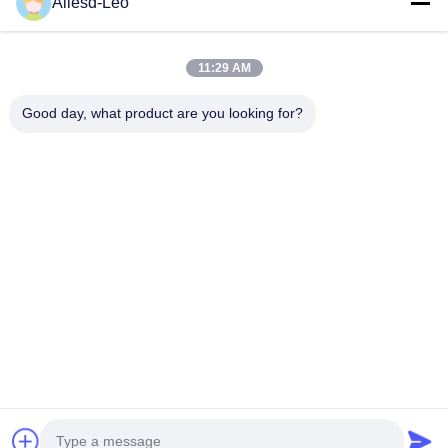
Allesd-Leo
produk ESD & Cleanroom terkemuka, kami menawarkan jajaran
lengkap peralatan dan perlengkapan...
Tautan Cepat
11:29 AM
Rumah
Produk
Good day, what product are you looking for?
Tentang Kami
Tur Pabrik
Kontrol Kualitas
Hubungi Kami
Permintaan Penawaran
Hubungi Kami
0086-512-65883749
0086-512-66190772
Sales01@allesd.com
Hak cipta © 2018-2026 Suzhou Quanjuda Purification Technology Co.,
LTD. Hak Cipta Dilindungi Undang-Undang.