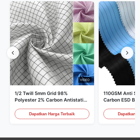
VIDEO
1/2 Twill 5mm Grid 98%
110GSM Anti Sta
Polyester 2% Carbon Antistatic
Carbon ESD Bah
Clothing
Dapatkan Harga Terbaik
Dapatkan H