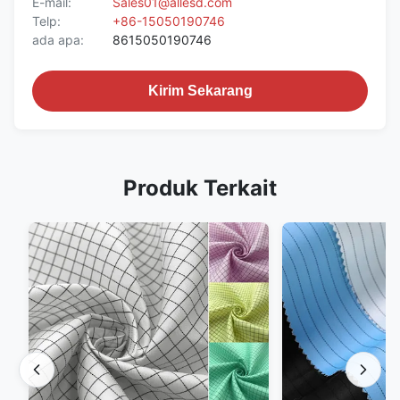
E-mail:
Sales01@allesd.com
Telp:
+86-15050190746
ada apa:
8615050190746
Kirim Sekarang
Produk Terkait