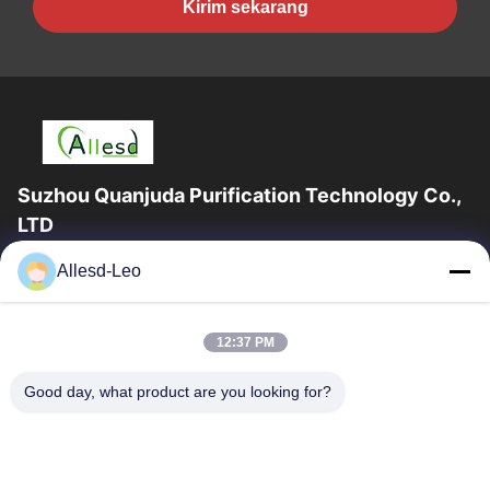
Kirim sekarang
Suzhou Quanjuda Purification Technology Co.,
LTD
Pengalaman 16 tahun, Sebagai produsen dan pengekspor
Allesd-Leo
produk ESD & Cleanroom terkemuka, kami menawarkan jajaran
lengkap peralatan dan perlengkapan...
Tautan Cepat
12:37 PM
Rumah
Produk
Good day, what product are you looking for?
Tentang Kami
Tur Pabrik
Kontrol Kualitas
Hubungi Kami
Permintaan Penawaran