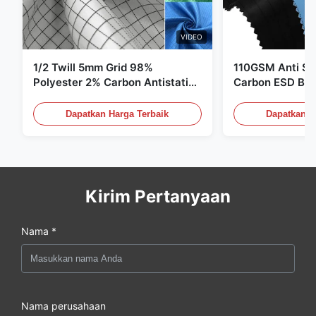
VIDEO
1/2 Twill 5mm Grid 98%
110GSM Anti Sta
Polyester 2% Carbon Antistatic
Carbon ESD Bah
Clothing
Dapatkan Harga Terbaik
Dapatkan H
Kirim Pertanyaan
Nama *
Nama perusahaan