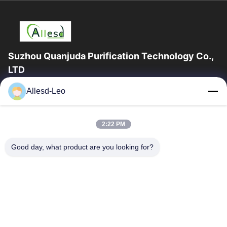
Suzhou Quanjuda Purification Technology Co.,
LTD
Pengalaman 16 tahun, Sebagai produsen dan pengekspor
Allesd-Leo
produk ESD & Cleanroom terkemuka, kami menawarkan jajaran
lengkap peralatan dan perlengkapan...
Tautan Cepat
2:22 PM
Rumah
Produk
Good day, what product are you looking for?
Tentang Kami
Tur Pabrik
Kontrol Kualitas
Hubungi Kami
Permintaan Penawaran
Hubungi Kami
0086-512-65883749