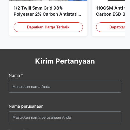
1/2 Twill 5mm Grid 98%
110GSM Anti Sta
Polyester 2% Carbon Antistatic
Carbon ESD Bah
Clothing
Dapatkan Harga Terbaik
Dapatkan H
Kirim Pertanyaan
Nama *
Nama perusahaan