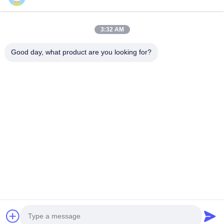
produk ESD & Cleanroom terkemuka, kami menawarkan jajaran
lengkap peralatan dan perlengkapan...
Tautan Cepat
3:32 AM
Rumah
Produk
Good day, what product are you looking for?
Tentang Kami
Tur Pabrik
Kontrol Kualitas
Hubungi Kami
Permintaan Penawaran
Hubungi Kami
0086-512-65883749
0086-512-66190772
Sales01@allesd.com
Hak cipta © 2018-2026 Suzhou Quanjuda Purification Technology Co.,
LTD. Hak Cipta Dilindungi Undang-Undang.