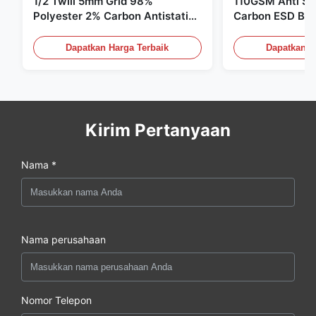
1/2 Twill 5mm Grid 98%
110GSM Anti Sta
Polyester 2% Carbon Antistatic
Carbon ESD Bah
Clothing
Dapatkan Harga Terbaik
Dapatkan H
Kirim Pertanyaan
Nama *
Nama perusahaan
Nomor Telepon