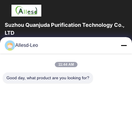
Suzhou Quanjuda Purification Technology Co.,
LTD
Pengalaman 16 tahun, Sebagai produsen dan pengekspor
Allesd-Leo
produk ESD & Cleanroom terkemuka, kami menawarkan jajaran
lengkap peralatan dan perlengkapan...
Tautan Cepat
11:44 AM
Rumah
Produk
Good day, what product are you looking for?
Tentang Kami
Tur Pabrik
Kontrol Kualitas
Hubungi Kami
Permintaan Penawaran
Hubungi Kami
0086-512-65883749
0086-512-66190772