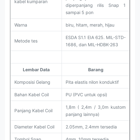
kabel kumparan
diperpanjang rilis Snap 1
sampai 5 pon
Warna
biru, hitam, merah, hijau
ESDA S1.1 EIA 625. MIL-STD-
Metode tes
1686, dan MIL-HDBK-263
Lembar Data
Barang
Komposisi Gelang
Pita elastis nilon konduktif
Bahan Kabel Coil
PU (PVC untuk opsi)
1,8m ( 2,4m / 3,0m kustom
Panjang Kabel Coil
panjang lainnya)
Diameter Kabel Coil
2.05mm, 2.4mm tersedia
Tombol Snap
4mm, 10mm tersedia