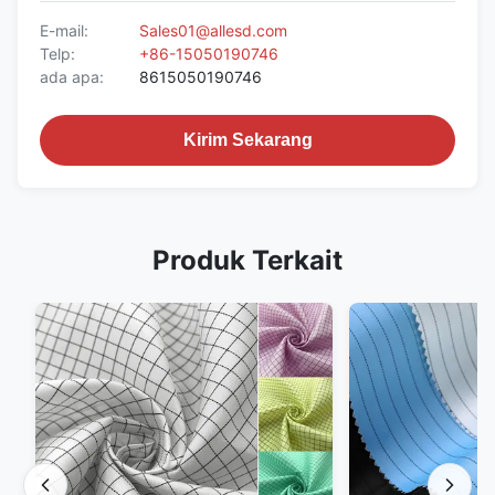
E-mail:
Sales01@allesd.com
Telp:
+86-15050190746
ada apa:
8615050190746
Kirim Sekarang
Produk Terkait