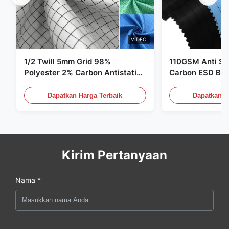
VIDEO
1/2 Twill 5mm Grid 98%
110GSM Anti Sta
Polyester 2% Carbon Antistatic
Carbon ESD Bah
Clothing
Dapatkan Harga Terbaik
Dapatkan H
Kirim Pertanyaan
Nama *