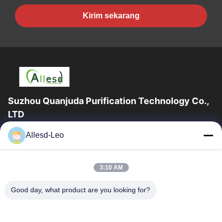
Kirim sekarang
Suzhou Quanjuda Purification Technology Co.,
LTD
Pengalaman 16 tahun, Sebagai produsen dan pengekspor
Allesd-Leo
produk ESD & Cleanroom terkemuka, kami menawarkan jajaran
lengkap peralatan dan perlengkapan...
Tautan Cepat
3:10 AM
Rumah
Produk
Good day, what product are you looking for?
Tentang Kami
Tur Pabrik
Kontrol Kualitas
Hubungi Kami