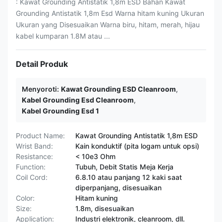
: Kawat Grounding Antistatik 1,8m ESD Bahan Kawat
Grounding Antistatik 1,8m Esd Warna hitam kuning Ukuran
Ukuran yang Disesuaikan Warna biru, hitam, merah, hijau
kabel kumparan 1.8M atau ...
Detail Produk
Menyoroti:
Kawat Grounding ESD Cleanroom
,
Kabel Grounding Esd Cleanroom
,
Kabel Grounding Esd 1
Product Name:
Kawat Grounding Antistatik 1,8m ESD
Wrist Band:
Kain konduktif (pita logam untuk opsi)
Resistance:
< 10e3 Ohm
Function:
Tubuh, Debit Statis Meja Kerja
Coil Cord:
6.8.10 atau panjang 12 kaki saat
diperpanjang, disesuaikan
Color:
Hitam kuning
Size:
1.8m, disesuaikan
Application:
Industri elektronik, cleanroom, dll.